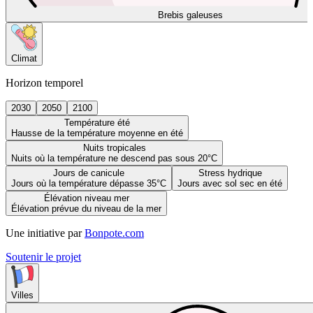
Brebis galeuses
Climat
Horizon temporel
2030
2050
2100
Température été
Hausse de la température moyenne en été
Nuits tropicales
Nuits où la température ne descend pas sous 20°C
Jours de canicule
Stress hydrique
Jours où la température dépasse 35°C
Jours avec sol sec en été
Élévation niveau mer
Élévation prévue du niveau de la mer
Une initiative par
Bonpote.com
Soutenir le projet
Villes