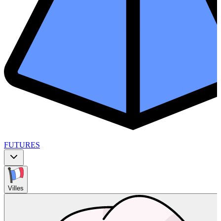
FUTURES
Villes