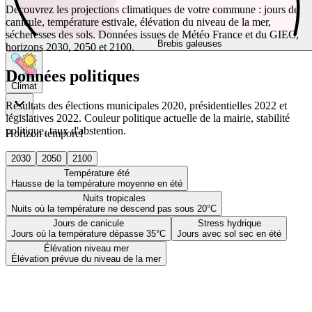
Découvrez les projections climatiques de votre commune : jours de
canicule, température estivale, élévation du niveau de la mer,
sécheresses des sols. Données issues de Météo France et du GIEC,
Brebis galeuses
horizons 2030, 2050 et 2100.
Données politiques
Climat
Résultats des élections municipales 2020, présidentielles 2022 et
législatives 2022. Couleur politique actuelle de la mairie, stabilité
politique, taux d'abstention.
Horizon temporel
2030
2050
2100
Température été
Hausse de la température moyenne en été
Nuits tropicales
Nuits où la température ne descend pas sous 20°C
Jours de canicule
Stress hydrique
Jours où la température dépasse 35°C
Jours avec sol sec en été
Élévation niveau mer
Élévation prévue du niveau de la mer