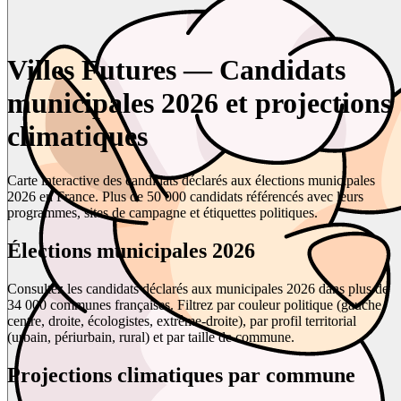
Villes Futures — Candidats
municipales 2026 et projections
climatiques
Carte interactive des candidats déclarés aux élections municipales
2026 en France. Plus de 50 000 candidats référencés avec leurs
programmes, sites de campagne et étiquettes politiques.
Élections municipales 2026
Consultez les candidats déclarés aux municipales 2026 dans plus de
34 000 communes françaises. Filtrez par couleur politique (gauche,
centre, droite, écologistes, extrême-droite), par profil territorial
(urbain, périurbain, rural) et par taille de commune.
Projections climatiques par commune