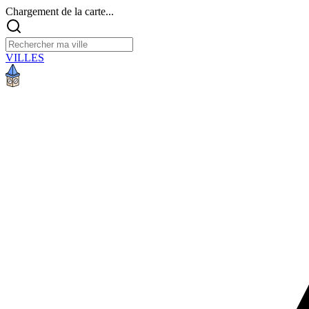
Chargement de la carte...
VILLES