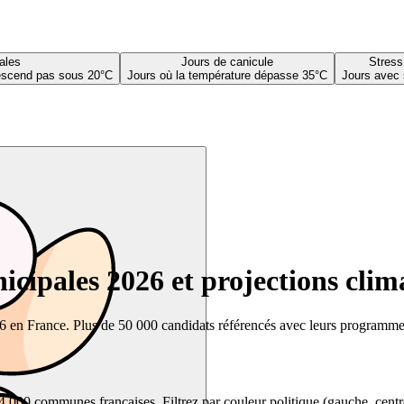
ales
Jours de canicule
Stress
descend pas sous 20°C
Jours où la température dépasse 35°C
Jours avec 
cipales 2026 et projections clim
26 en France. Plus de 50 000 candidats référencés avec leurs programmes,
00 communes françaises. Filtrez par couleur politique (gauche, centre, dr