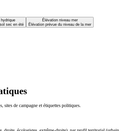
 hydrique
Élévation niveau mer
sol sec en été
Élévation prévue du niveau de la mer
atiques
 sites de campagne et étiquettes politiques.
oite, écologistes, extrême-droite), par profil territorial (urbain,