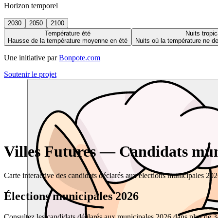
Horizon temporel
2030
2050
2100
Température été
Nuits tropic
Hausse de la température moyenne en été
Nuits où la température ne 
Une initiative par
Bonpote.com
Soutenir le projet
Villes Futures — Candidats muni
Carte interactive des candidats déclarés aux élections municipales 20
Élections municipales 2026
Consultez les candidats déclarés aux municipales 2026 dans plus de 34 0