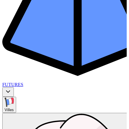
FUTURES
Villes