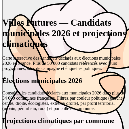
Villes Futures — Candidats
municipales 2026 et projections
climatiques
Carte interactive des candidats déclarés aux élections municipales
2026 en France. Plus de 50 000 candidats référencés avec leurs
programmes, sites de campagne et étiquettes politiques.
Élections municipales 2026
Consultez les candidats déclarés aux municipales 2026 dans plus de
34 000 communes françaises. Filtrez par couleur politique (gauche,
centre, droite, écologistes, extrême-droite), par profil territorial
(urbain, périurbain, rural) et par taille de commune.
Projections climatiques par commune