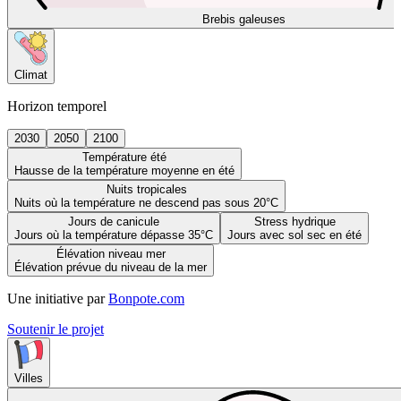
Brebis galeuses
Climat
Horizon temporel
2030
2050
2100
Température été
Hausse de la température moyenne en été
Nuits tropicales
Nuits où la température ne descend pas sous 20°C
Jours de canicule
Stress hydrique
Jours où la température dépasse 35°C
Jours avec sol sec en été
Élévation niveau mer
Élévation prévue du niveau de la mer
Une initiative par
Bonpote.com
Soutenir le projet
Villes