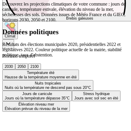
Découvrez les projections climatiques de votre commune : jours de
canicule, température estivale, élévation du niveau de la mer,
sécheresses des sols. Données issues de Météo France et du GIEC,
Brebis galeuses
horizons 2030, 2050 et 2100.
Données politiques
Climat
Résultats des élections municipales 2020, présidentielles 2022 et
législatives 2022. Couleur politique actuelle de la mairie, stabilité
politique, taux d'abstention.
Horizon temporel
2030
2050
2100
Température été
Hausse de la température moyenne en été
Nuits tropicales
Nuits où la température ne descend pas sous 20°C
Jours de canicule
Stress hydrique
Jours où la température dépasse 35°C
Jours avec sol sec en été
Élévation niveau mer
Élévation prévue du niveau de la mer