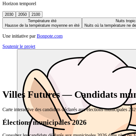
Horizon temporel
2030
2050
2100
Température été
Nuits tropic
Hausse de la température moyenne en été
Nuits où la température ne 
Une initiative par
Bonpote.com
Soutenir le projet
Villes Futures — Candidats muni
Carte interactive des candidats déclarés aux élections municipales 20
Élections municipales 2026
Consultez les candidats déclarés aux municipales 2026 dans plus de 34 0