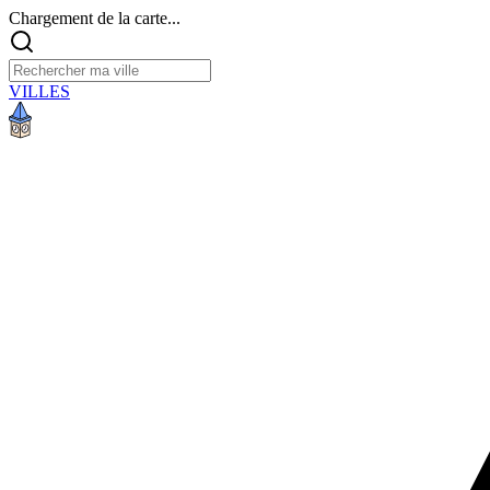
Chargement de la carte...
VILLES