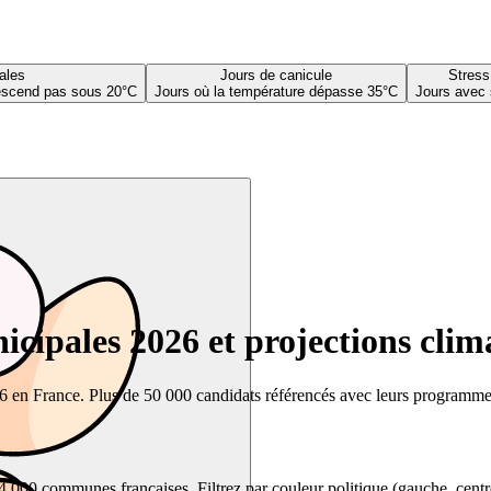
ales
Jours de canicule
Stress
descend pas sous 20°C
Jours où la température dépasse 35°C
Jours avec 
cipales 2026 et projections clim
26 en France. Plus de 50 000 candidats référencés avec leurs programmes,
00 communes françaises. Filtrez par couleur politique (gauche, centre, dr