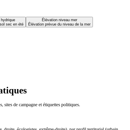
 hydrique
Élévation niveau mer
sol sec en été
Élévation prévue du niveau de la mer
atiques
 sites de campagne et étiquettes politiques.
oite, écologistes, extrême-droite), par profil territorial (urbain,