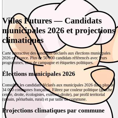
Villes Futures — Candidats
municipales 2026 et projections
climatiques
Carte interactive des candidats déclarés aux élections municipales
2026 en France. Plus de 50 000 candidats référencés avec leurs
programmes, sites de campagne et étiquettes politiques.
Élections municipales 2026
Consultez les candidats déclarés aux municipales 2026 dans plus de
34 000 communes françaises. Filtrez par couleur politique (gauche,
centre, droite, écologistes, extrême-droite), par profil territorial
(urbain, périurbain, rural) et par taille de commune.
Projections climatiques par commune