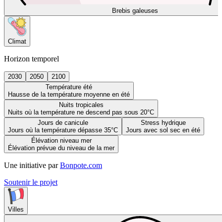
Brebis galeuses
Climat
Horizon temporel
2030
2050
2100
Température été
Hausse de la température moyenne en été
Nuits tropicales
Nuits où la température ne descend pas sous 20°C
Jours de canicule
Stress hydrique
Jours où la température dépasse 35°C
Jours avec sol sec en été
Élévation niveau mer
Élévation prévue du niveau de la mer
Une initiative par
Bonpote.com
Soutenir le projet
Villes