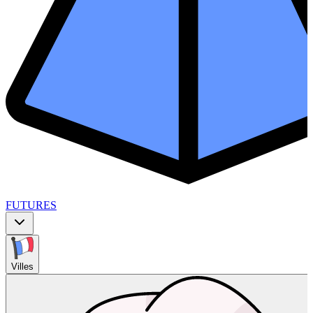
FUTURES
Villes