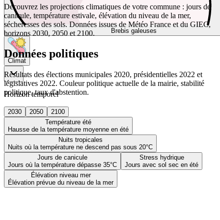
Découvrez les projections climatiques de votre commune : jours de
canicule, température estivale, élévation du niveau de la mer,
sécheresses des sols. Données issues de Météo France et du GIEC,
Brebis galeuses
horizons 2030, 2050 et 2100.
Données politiques
Climat
Résultats des élections municipales 2020, présidentielles 2022 et
législatives 2022. Couleur politique actuelle de la mairie, stabilité
politique, taux d'abstention.
Horizon temporel
2030
2050
2100
Température été
Hausse de la température moyenne en été
Nuits tropicales
Nuits où la température ne descend pas sous 20°C
Jours de canicule
Stress hydrique
Jours où la température dépasse 35°C
Jours avec sol sec en été
Élévation niveau mer
Élévation prévue du niveau de la mer