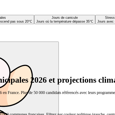
ales
Jours de canicule
Stress
descend pas sous 20°C
Jours où la température dépasse 35°C
Jours avec 
cipales 2026 et projections clim
26 en France. Plus de 50 000 candidats référencés avec leurs programmes,
00 communes françaises. Filtrez par couleur politique (gauche, centre, dr