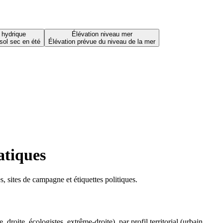
 hydrique
Élévation niveau mer
sol sec en été
Élévation prévue du niveau de la mer
atiques
 sites de campagne et étiquettes politiques.
oite, écologistes, extrême-droite), par profil territorial (urbain,