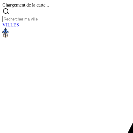
Chargement de la carte...
VILLES