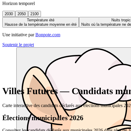
Horizon temporel
2030
2050
2100
Température été
Nuits tropic
Hausse de la température moyenne en été
Nuits où la température ne 
Une initiative par
Bonpote.com
Soutenir le projet
Villes Futures — Candidats muni
Carte interactive des candidats déclarés aux élections municipales 20
Élections municipales 2026
Consultez les candidats déclarés aux municipales 2026 dans plus de 34 0