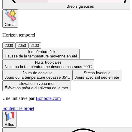
Brebis galeuses
Climat
Horizon temporel
2030
2050
2100
Température été
Hausse de la température moyenne en été
Nuits tropicales
Nuits où la température ne descend pas sous 20°C
Jours de canicule
Stress hydrique
Jours où la température dépasse 35°C
Jours avec sol sec en été
Élévation niveau mer
Élévation prévue du niveau de la mer
Une initiative par
Bonpote.com
Soutenir le projet
Villes