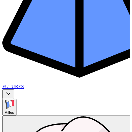
FUTURES
Villes