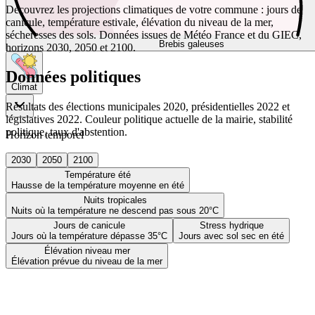
Découvrez les projections climatiques de votre commune : jours de
canicule, température estivale, élévation du niveau de la mer,
sécheresses des sols. Données issues de Météo France et du GIEC,
Brebis galeuses
horizons 2030, 2050 et 2100.
Données politiques
Climat
Résultats des élections municipales 2020, présidentielles 2022 et
législatives 2022. Couleur politique actuelle de la mairie, stabilité
politique, taux d'abstention.
Horizon temporel
2030
2050
2100
Température été
Hausse de la température moyenne en été
Nuits tropicales
Nuits où la température ne descend pas sous 20°C
Jours de canicule
Stress hydrique
Jours où la température dépasse 35°C
Jours avec sol sec en été
Élévation niveau mer
Élévation prévue du niveau de la mer