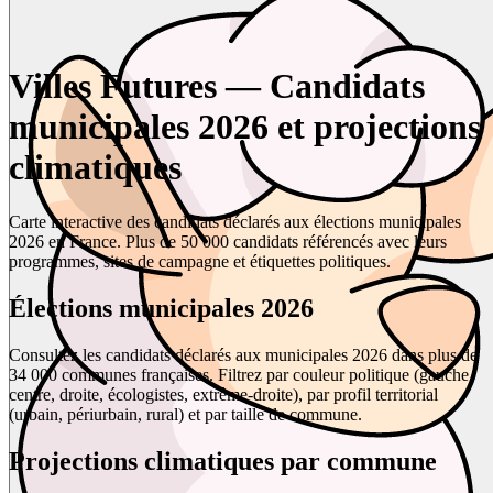
Villes Futures — Candidats
municipales 2026 et projections
climatiques
Carte interactive des candidats déclarés aux élections municipales
2026 en France. Plus de 50 000 candidats référencés avec leurs
programmes, sites de campagne et étiquettes politiques.
Élections municipales 2026
Consultez les candidats déclarés aux municipales 2026 dans plus de
34 000 communes françaises. Filtrez par couleur politique (gauche,
centre, droite, écologistes, extrême-droite), par profil territorial
(urbain, périurbain, rural) et par taille de commune.
Projections climatiques par commune