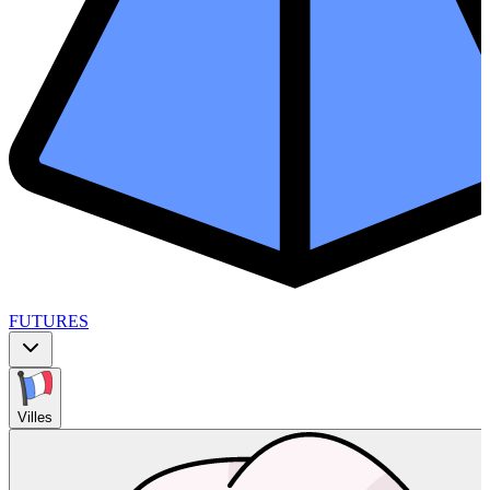
FUTURES
Villes