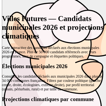
Villes Futures — Candidats
municipales 2026 et projections
climatiques
Carte interactive des candidats déclarés aux élections municipales
2026 en France. Plus de 50 000 candidats référencés avec leurs
programmes, sites de campagne et étiquettes politiques.
Élections municipales 2026
Consultez les candidats déclarés aux municipales 2026 dans plus de
34 000 communes françaises. Filtrez par couleur politique (gauche,
centre, droite, écologistes, extrême-droite), par profil territorial
(urbain, périurbain, rural) et par taille de commune.
Projections climatiques par commune