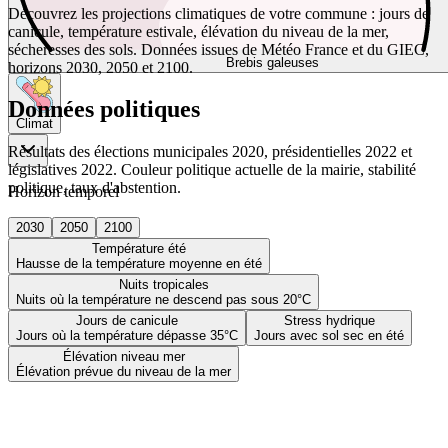
Découvrez les projections climatiques de votre commune : jours de
canicule, température estivale, élévation du niveau de la mer,
sécheresses des sols. Données issues de Météo France et du GIEC,
Brebis galeuses
horizons 2030, 2050 et 2100.
Données politiques
Climat
Résultats des élections municipales 2020, présidentielles 2022 et
législatives 2022. Couleur politique actuelle de la mairie, stabilité
politique, taux d'abstention.
Horizon temporel
2030
2050
2100
Température été
Hausse de la température moyenne en été
Nuits tropicales
Nuits où la température ne descend pas sous 20°C
Jours de canicule
Stress hydrique
Jours où la température dépasse 35°C
Jours avec sol sec en été
Élévation niveau mer
Élévation prévue du niveau de la mer