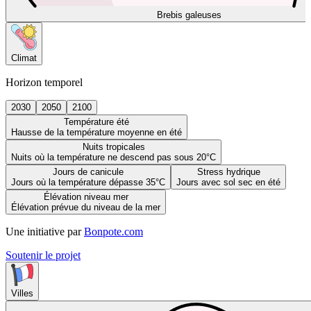
Brebis galeuses
Climat
Horizon temporel
2030
2050
2100
Température été
Hausse de la température moyenne en été
Nuits tropicales
Nuits où la température ne descend pas sous 20°C
Jours de canicule
Stress hydrique
Jours où la température dépasse 35°C
Jours avec sol sec en été
Élévation niveau mer
Élévation prévue du niveau de la mer
Une initiative par
Bonpote.com
Soutenir le projet
Villes