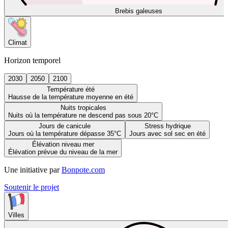
Brebis galeuses
Climat
Horizon temporel
2030
2050
2100
Température été
Hausse de la température moyenne en été
Nuits tropicales
Nuits où la température ne descend pas sous 20°C
Jours de canicule
Stress hydrique
Jours où la température dépasse 35°C
Jours avec sol sec en été
Élévation niveau mer
Élévation prévue du niveau de la mer
Une initiative par
Bonpote.com
Soutenir le projet
Villes