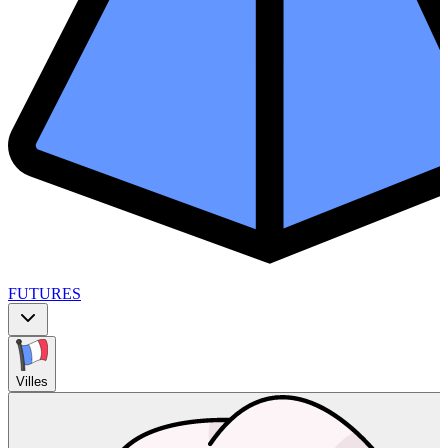
FUTURES
Villes