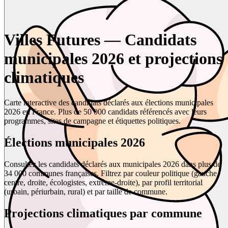
Villes Futures — Candidats
municipales 2026 et projections
climatiques
Carte interactive des candidats déclarés aux élections municipales
2026 en France. Plus de 50 000 candidats référencés avec leurs
programmes, sites de campagne et étiquettes politiques.
Élections municipales 2026
Consultez les candidats déclarés aux municipales 2026 dans plus de
34 000 communes françaises. Filtrez par couleur politique (gauche,
centre, droite, écologistes, extrême-droite), par profil territorial
(urbain, périurbain, rural) et par taille de commune.
Projections climatiques par commune