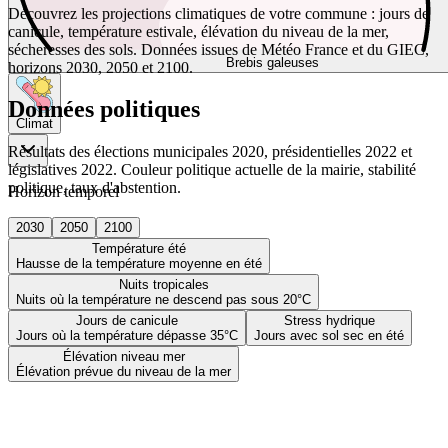
Découvrez les projections climatiques de votre commune : jours de
canicule, température estivale, élévation du niveau de la mer,
sécheresses des sols. Données issues de Météo France et du GIEC,
Brebis galeuses
horizons 2030, 2050 et 2100.
Données politiques
Climat
Résultats des élections municipales 2020, présidentielles 2022 et
législatives 2022. Couleur politique actuelle de la mairie, stabilité
politique, taux d'abstention.
Horizon temporel
2030
2050
2100
Température été
Hausse de la température moyenne en été
Nuits tropicales
Nuits où la température ne descend pas sous 20°C
Jours de canicule
Stress hydrique
Jours où la température dépasse 35°C
Jours avec sol sec en été
Élévation niveau mer
Élévation prévue du niveau de la mer