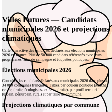
Villes Futures — Candidats
municipales 2026 et projections
climatiques
Carte interactive des candidats déclarés aux élections municipales
2026 en France. Plus de 50 000 candidats référencés avec leurs
programmes, sites de campagne et étiquettes politiques.
Élections municipales 2026
Consultez les candidats déclarés aux municipales 2026 dans plus de
34 000 communes françaises. Filtrez par couleur politique (gauche,
centre, droite, écologistes, extrême-droite), par profil territorial
(urbain, périurbain, rural) et par taille de commune.
Projections climatiques par commune