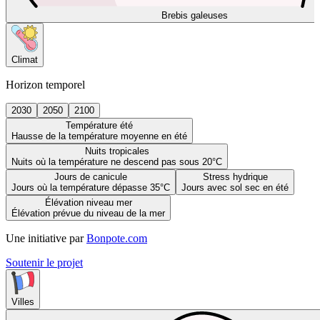
Brebis galeuses
Climat
Horizon temporel
2030
2050
2100
Température été
Hausse de la température moyenne en été
Nuits tropicales
Nuits où la température ne descend pas sous 20°C
Jours de canicule
Stress hydrique
Jours où la température dépasse 35°C
Jours avec sol sec en été
Élévation niveau mer
Élévation prévue du niveau de la mer
Une initiative par
Bonpote.com
Soutenir le projet
Villes