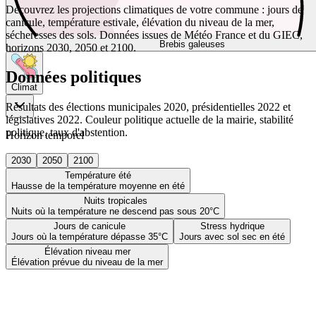
Découvrez les projections climatiques de votre commune : jours de
canicule, température estivale, élévation du niveau de la mer,
sécheresses des sols. Données issues de Météo France et du GIEC,
Brebis galeuses
horizons 2030, 2050 et 2100.
Données politiques
Climat
Résultats des élections municipales 2020, présidentielles 2022 et
législatives 2022. Couleur politique actuelle de la mairie, stabilité
politique, taux d'abstention.
Horizon temporel
2030
2050
2100
Température été
Hausse de la température moyenne en été
Nuits tropicales
Nuits où la température ne descend pas sous 20°C
Jours de canicule
Stress hydrique
Jours où la température dépasse 35°C
Jours avec sol sec en été
Élévation niveau mer
Élévation prévue du niveau de la mer