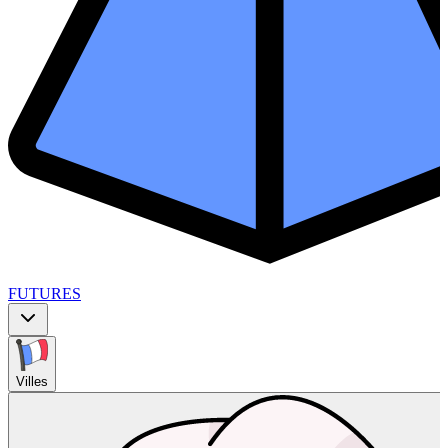
FUTURES
Villes