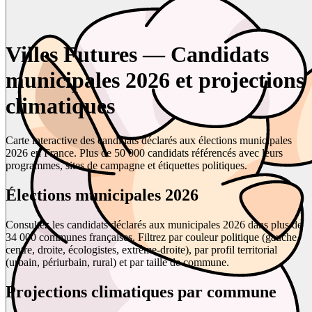
Villes Futures — Candidats
municipales 2026 et projections
climatiques
Carte interactive des candidats déclarés aux élections municipales
2026 en France. Plus de 50 000 candidats référencés avec leurs
programmes, sites de campagne et étiquettes politiques.
Élections municipales 2026
Consultez les candidats déclarés aux municipales 2026 dans plus de
34 000 communes françaises. Filtrez par couleur politique (gauche,
centre, droite, écologistes, extrême-droite), par profil territorial
(urbain, périurbain, rural) et par taille de commune.
Projections climatiques par commune