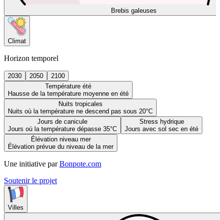
Brebis galeuses
Climat
Horizon temporel
2030
2050
2100
Température été
Hausse de la température moyenne en été
Nuits tropicales
Nuits où la température ne descend pas sous 20°C
Jours de canicule
Stress hydrique
Jours où la température dépasse 35°C
Jours avec sol sec en été
Élévation niveau mer
Élévation prévue du niveau de la mer
Une initiative par
Bonpote.com
Soutenir le projet
Villes