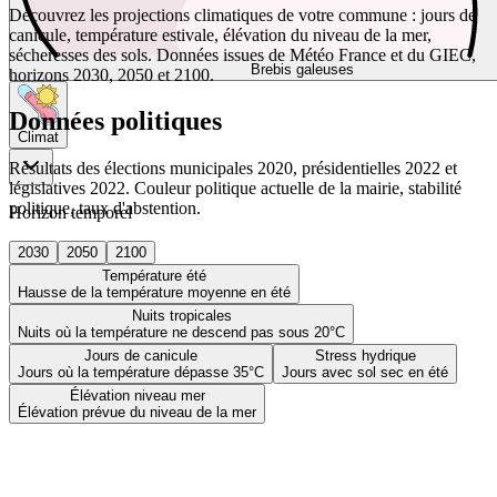
Découvrez les projections climatiques de votre commune : jours de
canicule, température estivale, élévation du niveau de la mer,
sécheresses des sols. Données issues de Météo France et du GIEC,
Brebis galeuses
horizons 2030, 2050 et 2100.
Données politiques
Climat
Résultats des élections municipales 2020, présidentielles 2022 et
législatives 2022. Couleur politique actuelle de la mairie, stabilité
politique, taux d'abstention.
Horizon temporel
2030
2050
2100
Température été
Hausse de la température moyenne en été
Nuits tropicales
Nuits où la température ne descend pas sous 20°C
Jours de canicule
Stress hydrique
Jours où la température dépasse 35°C
Jours avec sol sec en été
Élévation niveau mer
Élévation prévue du niveau de la mer