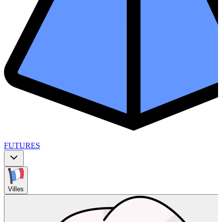
FUTURES
Villes