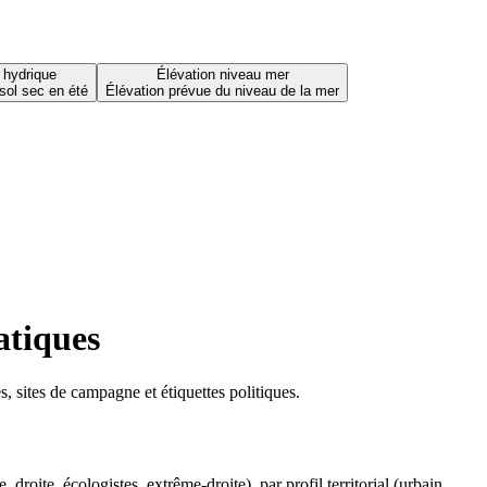
 hydrique
Élévation niveau mer
sol sec en été
Élévation prévue du niveau de la mer
atiques
 sites de campagne et étiquettes politiques.
oite, écologistes, extrême-droite), par profil territorial (urbain,