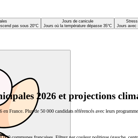
ales
Jours de canicule
Stress
descend pas sous 20°C
Jours où la température dépasse 35°C
Jours avec 
cipales 2026 et projections clim
26 en France. Plus de 50 000 candidats référencés avec leurs programmes,
00 communes françaises. Filtrez par couleur politique (gauche, centre, dr