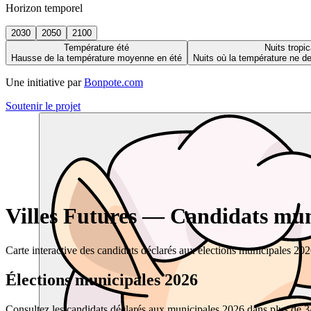
Horizon temporel
2030
2050
2100
Température été
Nuits tropic
Hausse de la température moyenne en été
Nuits où la température ne 
Une initiative par
Bonpote.com
Soutenir le projet
Villes Futures — Candidats muni
Carte interactive des candidats déclarés aux élections municipales 20
Élections municipales 2026
Consultez les candidats déclarés aux municipales 2026 dans plus de 34 0