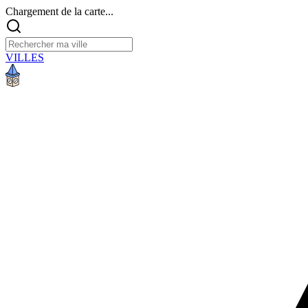
Chargement de la carte...
VILLES