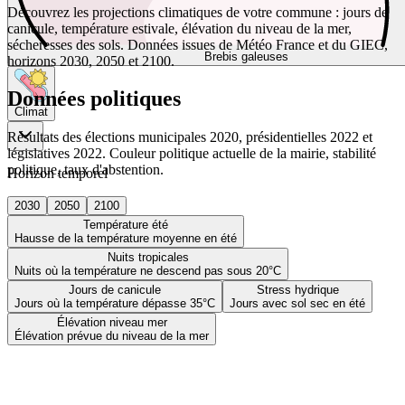
Découvrez les projections climatiques de votre commune : jours de
canicule, température estivale, élévation du niveau de la mer,
sécheresses des sols. Données issues de Météo France et du GIEC,
Brebis galeuses
horizons 2030, 2050 et 2100.
Données politiques
Climat
Résultats des élections municipales 2020, présidentielles 2022 et
législatives 2022. Couleur politique actuelle de la mairie, stabilité
politique, taux d'abstention.
Horizon temporel
2030
2050
2100
Température été
Hausse de la température moyenne en été
Nuits tropicales
Nuits où la température ne descend pas sous 20°C
Jours de canicule
Stress hydrique
Jours où la température dépasse 35°C
Jours avec sol sec en été
Élévation niveau mer
Élévation prévue du niveau de la mer