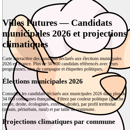
Villes Futures — Candidats
municipales 2026 et projections
climatiques
Carte interactive des candidats déclarés aux élections municipales
2026 en France. Plus de 50 000 candidats référencés avec leurs
programmes, sites de campagne et étiquettes politiques.
Élections municipales 2026
Consultez les candidats déclarés aux municipales 2026 dans plus de
34 000 communes françaises. Filtrez par couleur politique (gauche,
centre, droite, écologistes, extrême-droite), par profil territorial
(urbain, périurbain, rural) et par taille de commune.
Projections climatiques par commune