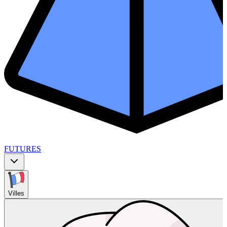
FUTURES
Villes