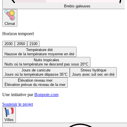
Brebis galeuses
Climat
Horizon temporel
2030
2050
2100
Température été
Hausse de la température moyenne en été
Nuits tropicales
Nuits où la température ne descend pas sous 20°C
Jours de canicule
Stress hydrique
Jours où la température dépasse 35°C
Jours avec sol sec en été
Élévation niveau mer
Élévation prévue du niveau de la mer
Une initiative par
Bonpote.com
Soutenir le projet
Villes