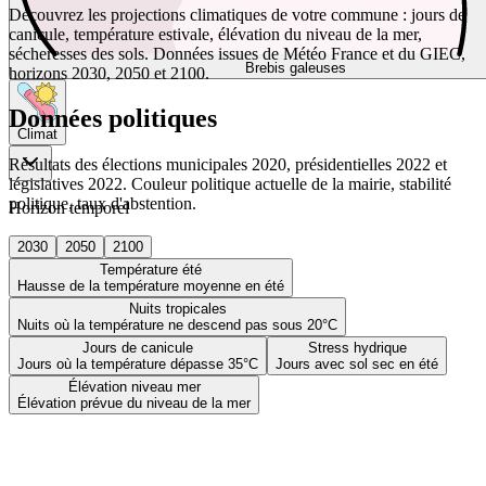
Découvrez les projections climatiques de votre commune : jours de
canicule, température estivale, élévation du niveau de la mer,
sécheresses des sols. Données issues de Météo France et du GIEC,
Brebis galeuses
horizons 2030, 2050 et 2100.
Données politiques
Climat
Résultats des élections municipales 2020, présidentielles 2022 et
législatives 2022. Couleur politique actuelle de la mairie, stabilité
politique, taux d'abstention.
Horizon temporel
2030
2050
2100
Température été
Hausse de la température moyenne en été
Nuits tropicales
Nuits où la température ne descend pas sous 20°C
Jours de canicule
Stress hydrique
Jours où la température dépasse 35°C
Jours avec sol sec en été
Élévation niveau mer
Élévation prévue du niveau de la mer