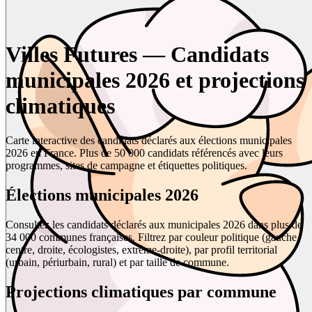
Villes Futures — Candidats
municipales 2026 et projections
climatiques
Carte interactive des candidats déclarés aux élections municipales
2026 en France. Plus de 50 000 candidats référencés avec leurs
programmes, sites de campagne et étiquettes politiques.
Élections municipales 2026
Consultez les candidats déclarés aux municipales 2026 dans plus de
34 000 communes françaises. Filtrez par couleur politique (gauche,
centre, droite, écologistes, extrême-droite), par profil territorial
(urbain, périurbain, rural) et par taille de commune.
Projections climatiques par commune