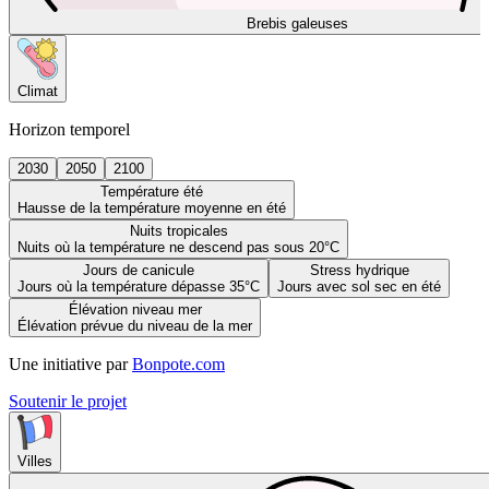
Brebis galeuses
Climat
Horizon temporel
2030
2050
2100
Température été
Hausse de la température moyenne en été
Nuits tropicales
Nuits où la température ne descend pas sous 20°C
Jours de canicule
Stress hydrique
Jours où la température dépasse 35°C
Jours avec sol sec en été
Élévation niveau mer
Élévation prévue du niveau de la mer
Une initiative par
Bonpote.com
Soutenir le projet
Villes