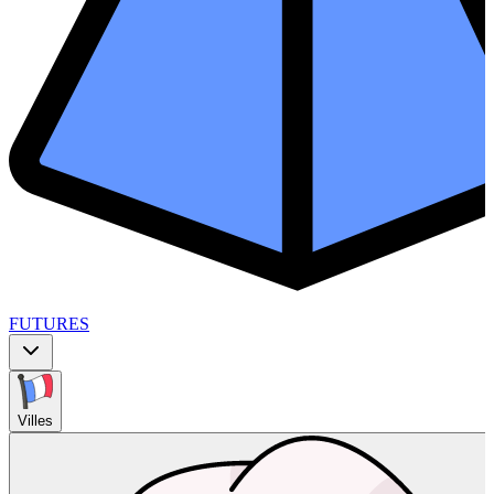
FUTURES
Villes