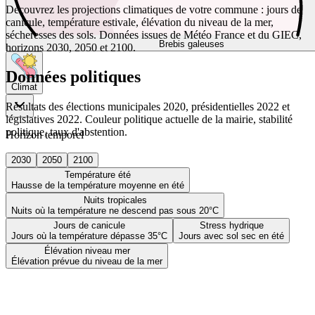
Découvrez les projections climatiques de votre commune : jours de
canicule, température estivale, élévation du niveau de la mer,
sécheresses des sols. Données issues de Météo France et du GIEC,
Brebis galeuses
horizons 2030, 2050 et 2100.
Données politiques
Climat
Résultats des élections municipales 2020, présidentielles 2022 et
législatives 2022. Couleur politique actuelle de la mairie, stabilité
politique, taux d'abstention.
Horizon temporel
2030
2050
2100
Température été
Hausse de la température moyenne en été
Nuits tropicales
Nuits où la température ne descend pas sous 20°C
Jours de canicule
Stress hydrique
Jours où la température dépasse 35°C
Jours avec sol sec en été
Élévation niveau mer
Élévation prévue du niveau de la mer