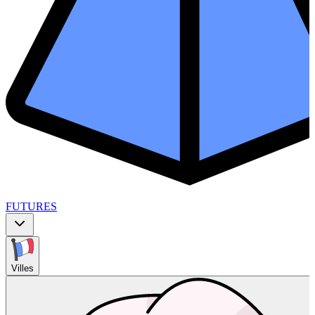
FUTURES
Villes