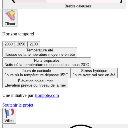
Brebis galeuses
Climat
Horizon temporel
2030
2050
2100
Température été
Hausse de la température moyenne en été
Nuits tropicales
Nuits où la température ne descend pas sous 20°C
Jours de canicule
Stress hydrique
Jours où la température dépasse 35°C
Jours avec sol sec en été
Élévation niveau mer
Élévation prévue du niveau de la mer
Une initiative par
Bonpote.com
Soutenir le projet
Villes