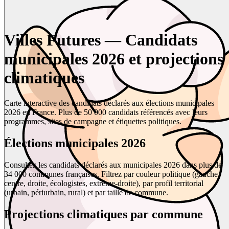
Villes Futures — Candidats
municipales 2026 et projections
climatiques
Carte interactive des candidats déclarés aux élections municipales
2026 en France. Plus de 50 000 candidats référencés avec leurs
programmes, sites de campagne et étiquettes politiques.
Élections municipales 2026
Consultez les candidats déclarés aux municipales 2026 dans plus de
34 000 communes françaises. Filtrez par couleur politique (gauche,
centre, droite, écologistes, extrême-droite), par profil territorial
(urbain, périurbain, rural) et par taille de commune.
Projections climatiques par commune