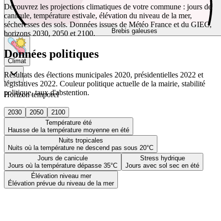
Découvrez les projections climatiques de votre commune : jours de
canicule, température estivale, élévation du niveau de la mer,
sécheresses des sols. Données issues de Météo France et du GIEC,
Brebis galeuses
horizons 2030, 2050 et 2100.
Données politiques
Climat
Résultats des élections municipales 2020, présidentielles 2022 et
législatives 2022. Couleur politique actuelle de la mairie, stabilité
politique, taux d'abstention.
Horizon temporel
2030
2050
2100
Température été
Hausse de la température moyenne en été
Nuits tropicales
Nuits où la température ne descend pas sous 20°C
Jours de canicule
Stress hydrique
Jours où la température dépasse 35°C
Jours avec sol sec en été
Élévation niveau mer
Élévation prévue du niveau de la mer