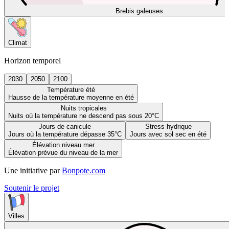
Brebis galeuses
Climat
Horizon temporel
2030
2050
2100
Température été
Hausse de la température moyenne en été
Nuits tropicales
Nuits où la température ne descend pas sous 20°C
Jours de canicule
Stress hydrique
Jours où la température dépasse 35°C
Jours avec sol sec en été
Élévation niveau mer
Élévation prévue du niveau de la mer
Une initiative par
Bonpote.com
Soutenir le projet
Villes