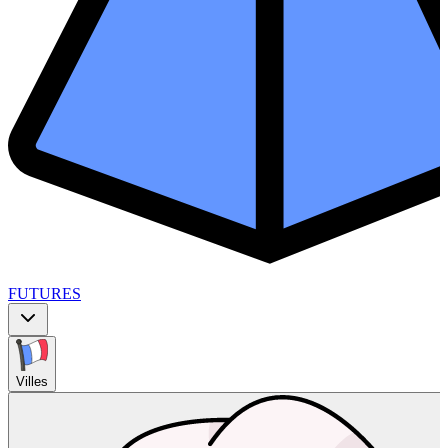
FUTURES
Villes