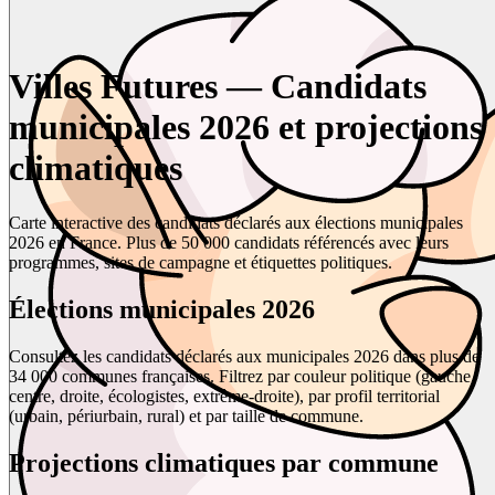
Villes Futures — Candidats
municipales 2026 et projections
climatiques
Carte interactive des candidats déclarés aux élections municipales
2026 en France. Plus de 50 000 candidats référencés avec leurs
programmes, sites de campagne et étiquettes politiques.
Élections municipales 2026
Consultez les candidats déclarés aux municipales 2026 dans plus de
34 000 communes françaises. Filtrez par couleur politique (gauche,
centre, droite, écologistes, extrême-droite), par profil territorial
(urbain, périurbain, rural) et par taille de commune.
Projections climatiques par commune