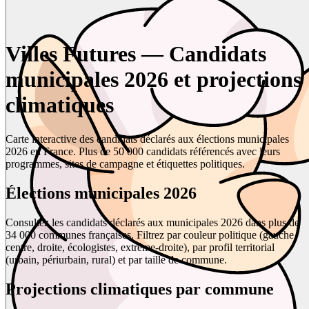
Villes Futures — Candidats
municipales 2026 et projections
climatiques
Carte interactive des candidats déclarés aux élections municipales
2026 en France. Plus de 50 000 candidats référencés avec leurs
programmes, sites de campagne et étiquettes politiques.
Élections municipales 2026
Consultez les candidats déclarés aux municipales 2026 dans plus de
34 000 communes françaises. Filtrez par couleur politique (gauche,
centre, droite, écologistes, extrême-droite), par profil territorial
(urbain, périurbain, rural) et par taille de commune.
Projections climatiques par commune