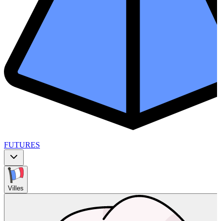
FUTURES
Villes