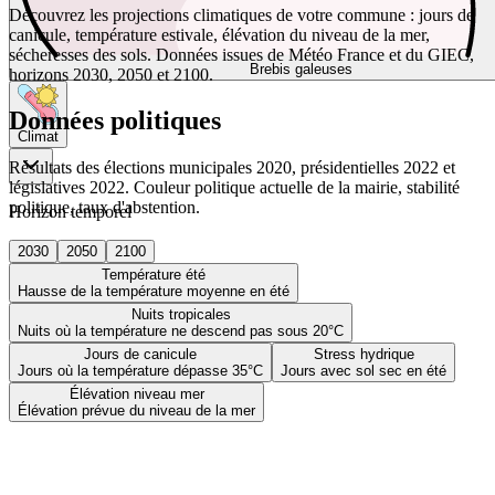
Découvrez les projections climatiques de votre commune : jours de
canicule, température estivale, élévation du niveau de la mer,
sécheresses des sols. Données issues de Météo France et du GIEC,
Brebis galeuses
horizons 2030, 2050 et 2100.
Données politiques
Climat
Résultats des élections municipales 2020, présidentielles 2022 et
législatives 2022. Couleur politique actuelle de la mairie, stabilité
politique, taux d'abstention.
Horizon temporel
2030
2050
2100
Température été
Hausse de la température moyenne en été
Nuits tropicales
Nuits où la température ne descend pas sous 20°C
Jours de canicule
Stress hydrique
Jours où la température dépasse 35°C
Jours avec sol sec en été
Élévation niveau mer
Élévation prévue du niveau de la mer