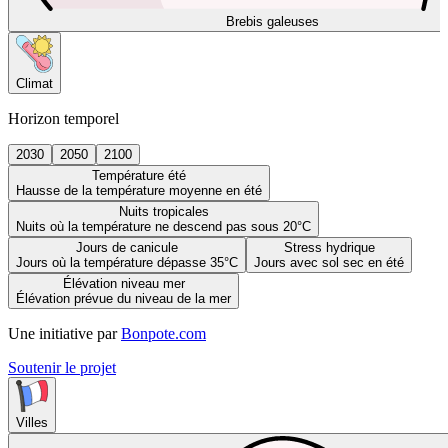
Brebis galeuses
Climat
Horizon temporel
2030
2050
2100
Température été
Hausse de la température moyenne en été
Nuits tropicales
Nuits où la température ne descend pas sous 20°C
Jours de canicule
Stress hydrique
Jours où la température dépasse 35°C
Jours avec sol sec en été
Élévation niveau mer
Élévation prévue du niveau de la mer
Une initiative par
Bonpote.com
Soutenir le projet
Villes