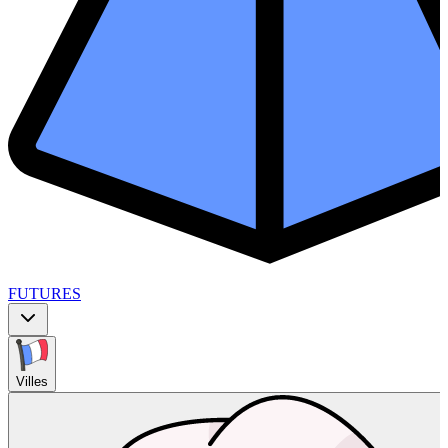
FUTURES
Villes