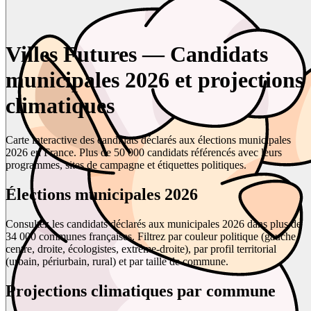
Villes Futures — Candidats
municipales 2026 et projections
climatiques
Carte interactive des candidats déclarés aux élections municipales
2026 en France. Plus de 50 000 candidats référencés avec leurs
programmes, sites de campagne et étiquettes politiques.
Élections municipales 2026
Consultez les candidats déclarés aux municipales 2026 dans plus de
34 000 communes françaises. Filtrez par couleur politique (gauche,
centre, droite, écologistes, extrême-droite), par profil territorial
(urbain, périurbain, rural) et par taille de commune.
Projections climatiques par commune