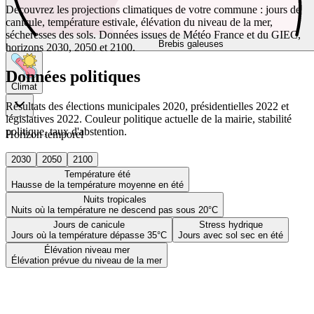
Découvrez les projections climatiques de votre commune : jours de
canicule, température estivale, élévation du niveau de la mer,
sécheresses des sols. Données issues de Météo France et du GIEC,
Brebis galeuses
horizons 2030, 2050 et 2100.
Données politiques
Climat
Résultats des élections municipales 2020, présidentielles 2022 et
législatives 2022. Couleur politique actuelle de la mairie, stabilité
politique, taux d'abstention.
Horizon temporel
2030
2050
2100
Température été
Hausse de la température moyenne en été
Nuits tropicales
Nuits où la température ne descend pas sous 20°C
Jours de canicule
Stress hydrique
Jours où la température dépasse 35°C
Jours avec sol sec en été
Élévation niveau mer
Élévation prévue du niveau de la mer