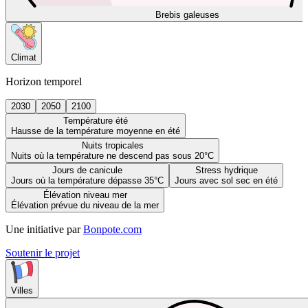
Brebis galeuses
Climat
Horizon temporel
2030
2050
2100
Température été
Hausse de la température moyenne en été
Nuits tropicales
Nuits où la température ne descend pas sous 20°C
Jours de canicule
Stress hydrique
Jours où la température dépasse 35°C
Jours avec sol sec en été
Élévation niveau mer
Élévation prévue du niveau de la mer
Une initiative par
Bonpote.com
Soutenir le projet
Villes