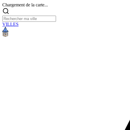
Chargement de la carte...
VILLES