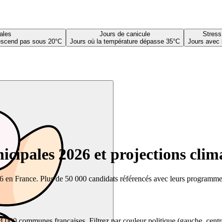
ales
Jours de canicule
Stress
descend pas sous 20°C
Jours où la température dépasse 35°C
Jours avec 
cipales 2026 et projections clim
26 en France. Plus de 50 000 candidats référencés avec leurs programmes,
00 communes françaises. Filtrez par couleur politique (gauche, centre, dr