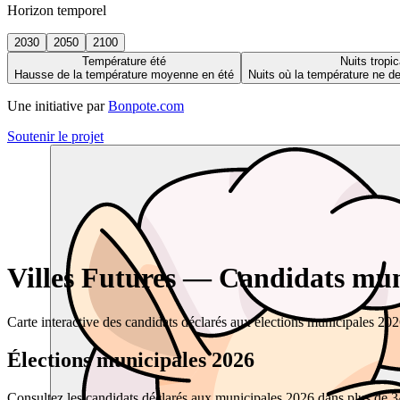
Horizon temporel
2030
2050
2100
Température été
Nuits tropic
Hausse de la température moyenne en été
Nuits où la température ne 
Une initiative par
Bonpote.com
Soutenir le projet
Villes Futures — Candidats muni
Carte interactive des candidats déclarés aux élections municipales 20
Élections municipales 2026
Consultez les candidats déclarés aux municipales 2026 dans plus de 34 0