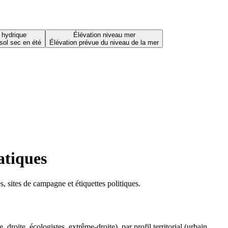
 hydrique
Élévation niveau mer
sol sec en été
Élévation prévue du niveau de la mer
atiques
 sites de campagne et étiquettes politiques.
oite, écologistes, extrême-droite), par profil territorial (urbain,