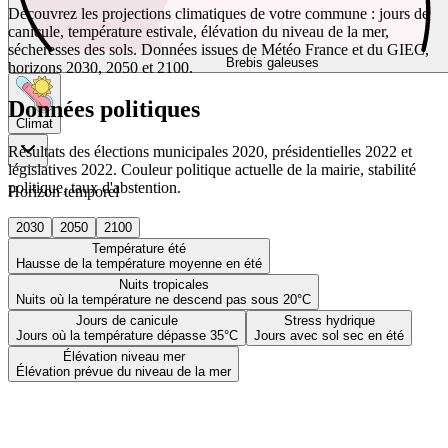
Découvrez les projections climatiques de votre commune : jours de
canicule, température estivale, élévation du niveau de la mer,
sécheresses des sols. Données issues de Météo France et du GIEC,
Brebis galeuses
horizons 2030, 2050 et 2100.
Données politiques
Climat
Résultats des élections municipales 2020, présidentielles 2022 et
législatives 2022. Couleur politique actuelle de la mairie, stabilité
politique, taux d'abstention.
Horizon temporel
2030
2050
2100
Température été
Hausse de la température moyenne en été
Nuits tropicales
Nuits où la température ne descend pas sous 20°C
Jours de canicule
Stress hydrique
Jours où la température dépasse 35°C
Jours avec sol sec en été
Élévation niveau mer
Élévation prévue du niveau de la mer