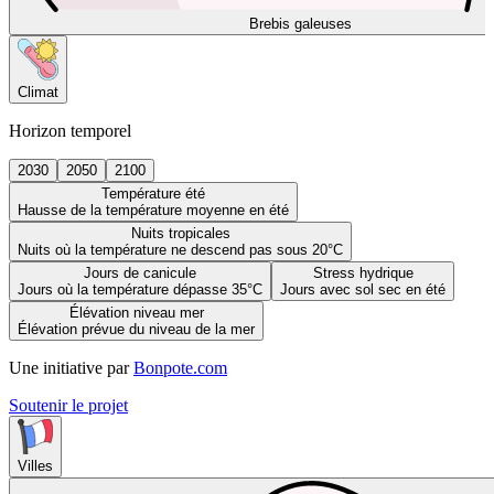
Brebis galeuses
Climat
Horizon temporel
2030
2050
2100
Température été
Hausse de la température moyenne en été
Nuits tropicales
Nuits où la température ne descend pas sous 20°C
Jours de canicule
Stress hydrique
Jours où la température dépasse 35°C
Jours avec sol sec en été
Élévation niveau mer
Élévation prévue du niveau de la mer
Une initiative par
Bonpote.com
Soutenir le projet
Villes