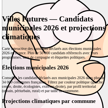
Villes Futures — Candidats
municipales 2026 et projections
climatiques
Carte interactive des candidats déclarés aux élections municipales
2026 en France. Plus de 50 000 candidats référencés avec leurs
programmes, sites de campagne et étiquettes politiques.
Élections municipales 2026
Consultez les candidats déclarés aux municipales 2026 dans plus de
34 000 communes françaises. Filtrez par couleur politique (gauche,
centre, droite, écologistes, extrême-droite), par profil territorial
(urbain, périurbain, rural) et par taille de commune.
Projections climatiques par commune