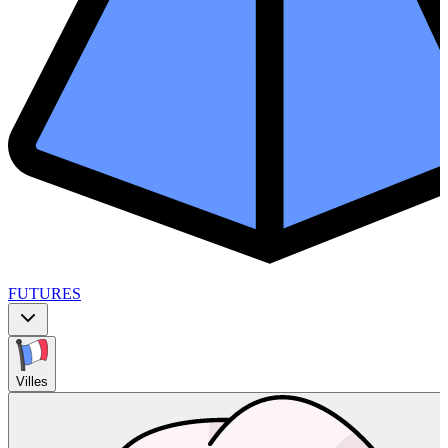
FUTURES
Villes