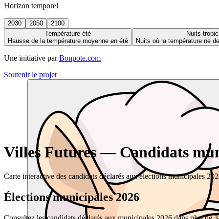
Horizon temporel
2030
2050
2100
Température été
Nuits tropic
Hausse de la température moyenne en été
Nuits où la température ne 
Une initiative par
Bonpote.com
Soutenir le projet
Villes Futures — Candidats muni
Carte interactive des candidats déclarés aux élections municipales 20
Élections municipales 2026
Consultez les candidats déclarés aux municipales 2026 dans plus de 34 0