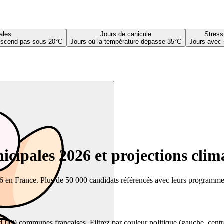
ales
Jours de canicule
Stress
descend pas sous 20°C
Jours où la température dépasse 35°C
Jours avec 
cipales 2026 et projections clim
26 en France. Plus de 50 000 candidats référencés avec leurs programmes,
00 communes françaises. Filtrez par couleur politique (gauche, centre, dr