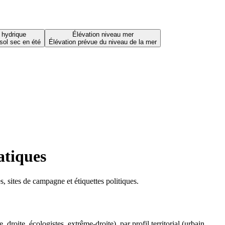
 hydrique
Élévation niveau mer
sol sec en été
Élévation prévue du niveau de la mer
atiques
 sites de campagne et étiquettes politiques.
oite, écologistes, extrême-droite), par profil territorial (urbain,