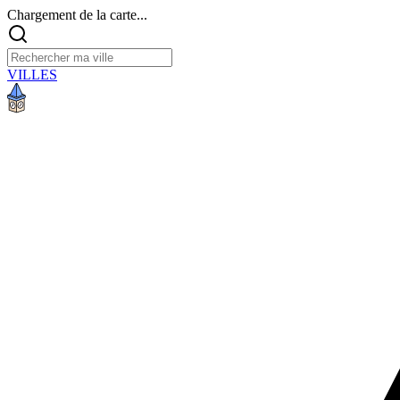
Chargement de la carte...
VILLES