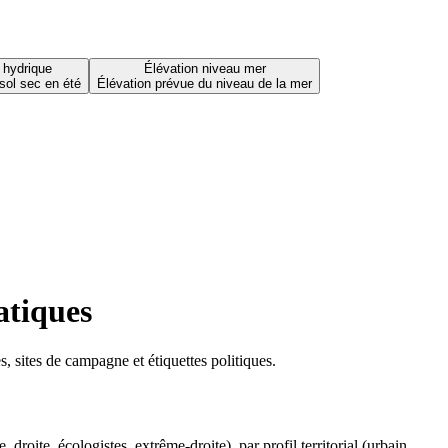
 hydrique
Élévation niveau mer
sol sec en été
Élévation prévue du niveau de la mer
atiques
 sites de campagne et étiquettes politiques.
oite, écologistes, extrême-droite), par profil territorial (urbain,