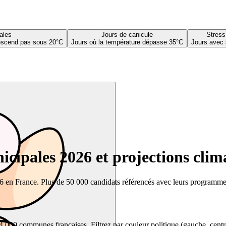
ales
Jours de canicule
Stress
descend pas sous 20°C
Jours où la température dépasse 35°C
Jours avec 
cipales 2026 et projections clim
26 en France. Plus de 50 000 candidats référencés avec leurs programmes,
00 communes françaises. Filtrez par couleur politique (gauche, centre, dr