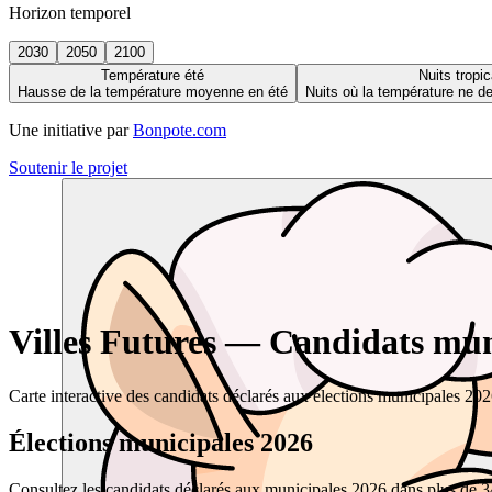
Horizon temporel
2030
2050
2100
Température été
Nuits tropic
Hausse de la température moyenne en été
Nuits où la température ne 
Une initiative par
Bonpote.com
Soutenir le projet
Villes Futures — Candidats muni
Carte interactive des candidats déclarés aux élections municipales 20
Élections municipales 2026
Consultez les candidats déclarés aux municipales 2026 dans plus de 34 0