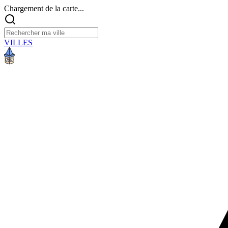
Chargement de la carte...
VILLES