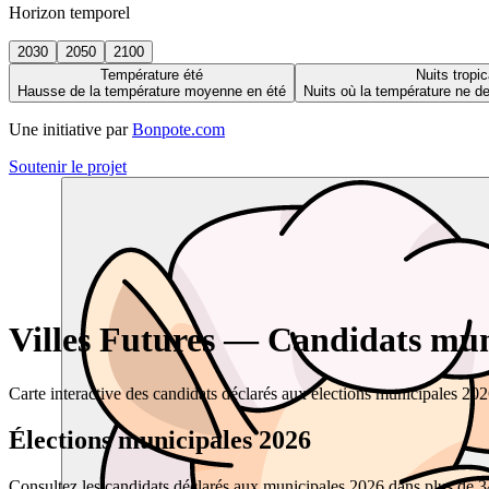
Horizon temporel
2030
2050
2100
Température été
Nuits tropic
Hausse de la température moyenne en été
Nuits où la température ne 
Une initiative par
Bonpote.com
Soutenir le projet
Villes Futures — Candidats muni
Carte interactive des candidats déclarés aux élections municipales 20
Élections municipales 2026
Consultez les candidats déclarés aux municipales 2026 dans plus de 34 0