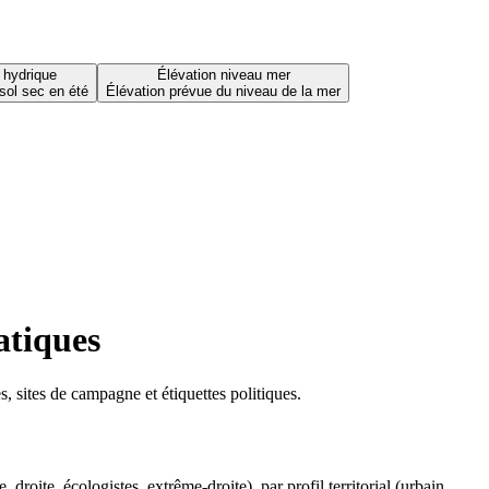
 hydrique
Élévation niveau mer
sol sec en été
Élévation prévue du niveau de la mer
atiques
 sites de campagne et étiquettes politiques.
oite, écologistes, extrême-droite), par profil territorial (urbain,