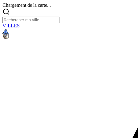
Chargement de la carte...
VILLES