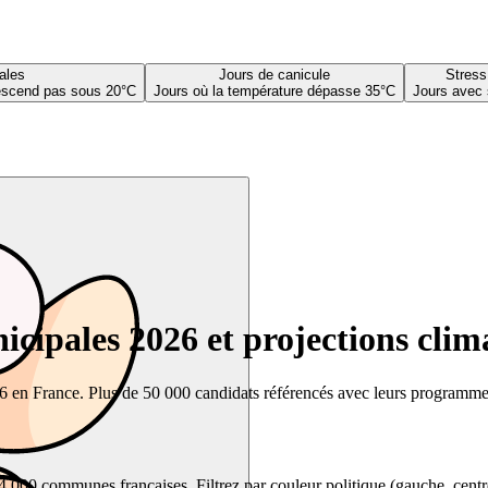
ales
Jours de canicule
Stress
descend pas sous 20°C
Jours où la température dépasse 35°C
Jours avec 
cipales 2026 et projections clim
26 en France. Plus de 50 000 candidats référencés avec leurs programmes,
00 communes françaises. Filtrez par couleur politique (gauche, centre, dr