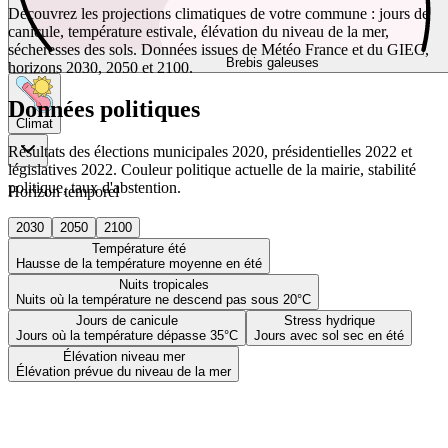
Découvrez les projections climatiques de votre commune : jours de
canicule, température estivale, élévation du niveau de la mer,
sécheresses des sols. Données issues de Météo France et du GIEC,
Brebis galeuses
horizons 2030, 2050 et 2100.
Données politiques
Climat
Résultats des élections municipales 2020, présidentielles 2022 et
législatives 2022. Couleur politique actuelle de la mairie, stabilité
politique, taux d'abstention.
Horizon temporel
2030
2050
2100
Température été
Hausse de la température moyenne en été
Nuits tropicales
Nuits où la température ne descend pas sous 20°C
Jours de canicule
Stress hydrique
Jours où la température dépasse 35°C
Jours avec sol sec en été
Élévation niveau mer
Élévation prévue du niveau de la mer