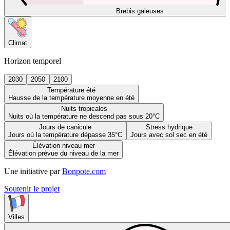
Brebis galeuses
Climat
Horizon temporel
2030
2050
2100
Température été
Hausse de la température moyenne en été
Nuits tropicales
Nuits où la température ne descend pas sous 20°C
Jours de canicule
Stress hydrique
Jours où la température dépasse 35°C
Jours avec sol sec en été
Élévation niveau mer
Élévation prévue du niveau de la mer
Une initiative par
Bonpote.com
Soutenir le projet
Villes