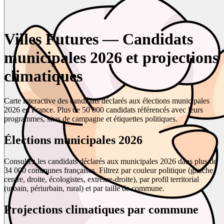
Villes Futures — Candidats
municipales 2026 et projections
climatiques
Carte interactive des candidats déclarés aux élections municipales
2026 en France. Plus de 50 000 candidats référencés avec leurs
programmes, sites de campagne et étiquettes politiques.
Élections municipales 2026
Consultez les candidats déclarés aux municipales 2026 dans plus de
34 000 communes françaises. Filtrez par couleur politique (gauche,
centre, droite, écologistes, extrême-droite), par profil territorial
(urbain, périurbain, rural) et par taille de commune.
Projections climatiques par commune