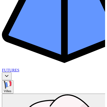
FUTURES
Villes