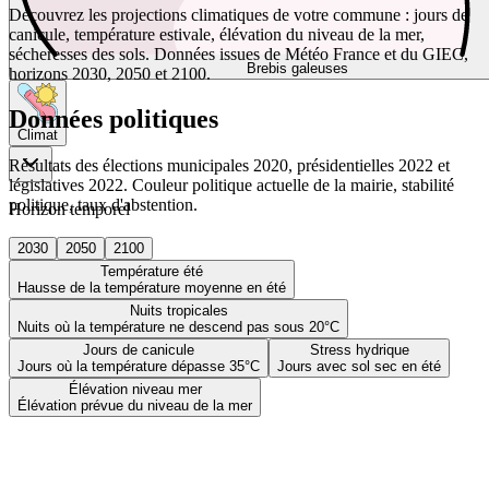
Découvrez les projections climatiques de votre commune : jours de
canicule, température estivale, élévation du niveau de la mer,
sécheresses des sols. Données issues de Météo France et du GIEC,
Brebis galeuses
horizons 2030, 2050 et 2100.
Données politiques
Climat
Résultats des élections municipales 2020, présidentielles 2022 et
législatives 2022. Couleur politique actuelle de la mairie, stabilité
politique, taux d'abstention.
Horizon temporel
2030
2050
2100
Température été
Hausse de la température moyenne en été
Nuits tropicales
Nuits où la température ne descend pas sous 20°C
Jours de canicule
Stress hydrique
Jours où la température dépasse 35°C
Jours avec sol sec en été
Élévation niveau mer
Élévation prévue du niveau de la mer