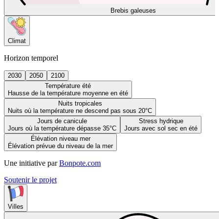
Brebis galeuses
Climat
Horizon temporel
2030
2050
2100
Température été
Hausse de la température moyenne en été
Nuits tropicales
Nuits où la température ne descend pas sous 20°C
Jours de canicule
Stress hydrique
Jours où la température dépasse 35°C
Jours avec sol sec en été
Élévation niveau mer
Élévation prévue du niveau de la mer
Une initiative par
Bonpote.com
Soutenir le projet
Villes