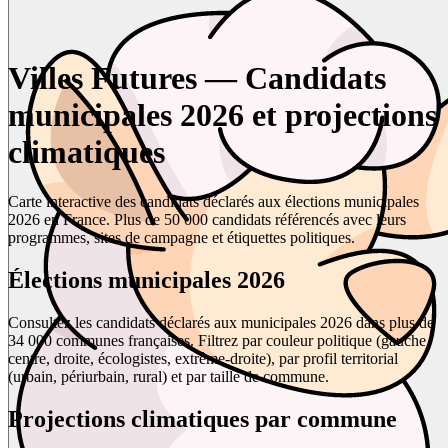
Villes Futures — Candidats
municipales 2026 et projections
climatiques
Carte interactive des candidats déclarés aux élections municipales
2026 en France. Plus de 50 000 candidats référencés avec leurs
programmes, sites de campagne et étiquettes politiques.
Élections municipales 2026
Consultez les candidats déclarés aux municipales 2026 dans plus de
34 000 communes françaises. Filtrez par couleur politique (gauche,
centre, droite, écologistes, extrême-droite), par profil territorial
(urbain, périurbain, rural) et par taille de commune.
Projections climatiques par commune