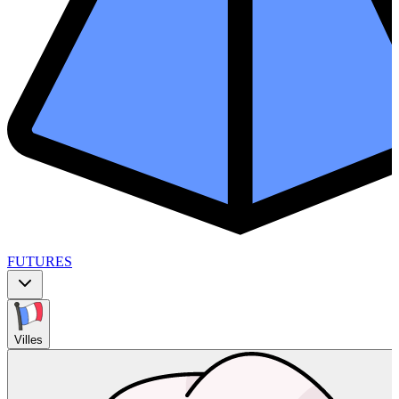
FUTURES
Villes