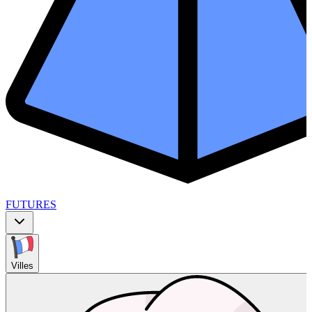
FUTURES
Villes