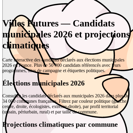
Villes Futures — Candidats
municipales 2026 et projections
climatiques
Carte interactive des candidats déclarés aux élections municipales
2026 en France. Plus de 50 000 candidats référencés avec leurs
programmes, sites de campagne et étiquettes politiques.
Élections municipales 2026
Consultez les candidats déclarés aux municipales 2026 dans plus de
34 000 communes françaises. Filtrez par couleur politique (gauche,
centre, droite, écologistes, extrême-droite), par profil territorial
(urbain, périurbain, rural) et par taille de commune.
Projections climatiques par commune