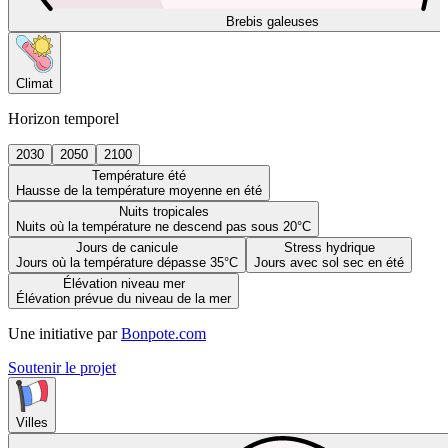
Brebis galeuses
Climat
Horizon temporel
2030
2050
2100
Température été
Hausse de la température moyenne en été
Nuits tropicales
Nuits où la température ne descend pas sous 20°C
Jours de canicule
Stress hydrique
Jours où la température dépasse 35°C
Jours avec sol sec en été
Élévation niveau mer
Élévation prévue du niveau de la mer
Une initiative par
Bonpote.com
Soutenir le projet
Villes