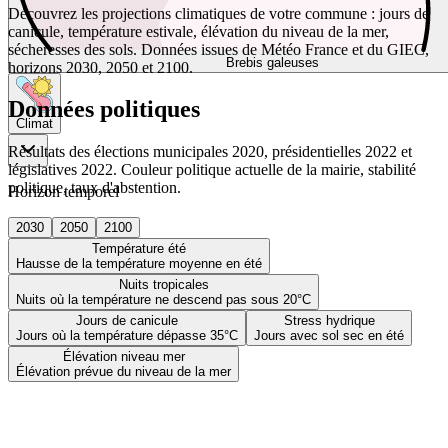
Découvrez les projections climatiques de votre commune : jours de
canicule, température estivale, élévation du niveau de la mer,
sécheresses des sols. Données issues de Météo France et du GIEC,
Brebis galeuses
horizons 2030, 2050 et 2100.
Données politiques
Climat
Résultats des élections municipales 2020, présidentielles 2022 et
législatives 2022. Couleur politique actuelle de la mairie, stabilité
politique, taux d'abstention.
Horizon temporel
2030
2050
2100
Température été
Hausse de la température moyenne en été
Nuits tropicales
Nuits où la température ne descend pas sous 20°C
Jours de canicule
Stress hydrique
Jours où la température dépasse 35°C
Jours avec sol sec en été
Élévation niveau mer
Élévation prévue du niveau de la mer