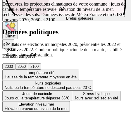
Découvrez les projections climatiques de votre commune : jours de
canicule, température estivale, élévation du niveau de la mer,
sécheresses des sols. Données issues de Météo France et du GIEC,
Brebis galeuses
horizons 2030, 2050 et 2100.
Données politiques
Climat
Résultats des élections municipales 2020, présidentielles 2022 et
législatives 2022. Couleur politique actuelle de la mairie, stabilité
politique, taux d'abstention.
Horizon temporel
2030
2050
2100
Température été
Hausse de la température moyenne en été
Nuits tropicales
Nuits où la température ne descend pas sous 20°C
Jours de canicule
Stress hydrique
Jours où la température dépasse 35°C
Jours avec sol sec en été
Élévation niveau mer
Élévation prévue du niveau de la mer