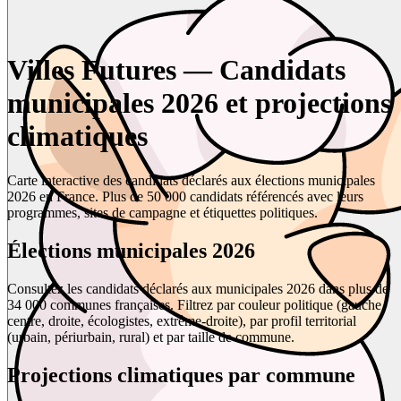
Villes Futures — Candidats
municipales 2026 et projections
climatiques
Carte interactive des candidats déclarés aux élections municipales
2026 en France. Plus de 50 000 candidats référencés avec leurs
programmes, sites de campagne et étiquettes politiques.
Élections municipales 2026
Consultez les candidats déclarés aux municipales 2026 dans plus de
34 000 communes françaises. Filtrez par couleur politique (gauche,
centre, droite, écologistes, extrême-droite), par profil territorial
(urbain, périurbain, rural) et par taille de commune.
Projections climatiques par commune