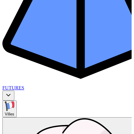
FUTURES
Villes