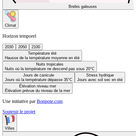
Brebis galeuses
Climat
Horizon temporel
2030
2050
2100
Température été
Hausse de la température moyenne en été
Nuits tropicales
Nuits où la température ne descend pas sous 20°C
Jours de canicule
Stress hydrique
Jours où la température dépasse 35°C
Jours avec sol sec en été
Élévation niveau mer
Élévation prévue du niveau de la mer
Une initiative par
Bonpote.com
Soutenir le projet
Villes