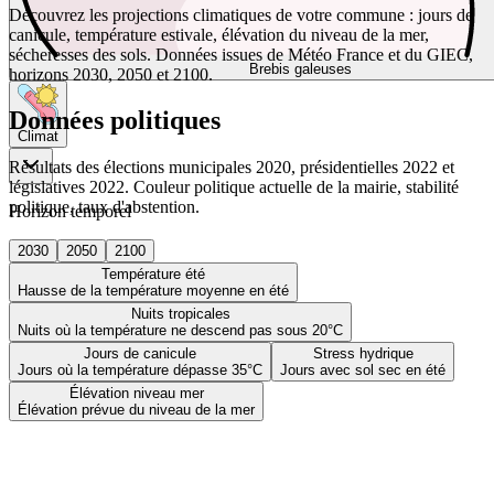
Découvrez les projections climatiques de votre commune : jours de
canicule, température estivale, élévation du niveau de la mer,
sécheresses des sols. Données issues de Météo France et du GIEC,
Brebis galeuses
horizons 2030, 2050 et 2100.
Données politiques
Climat
Résultats des élections municipales 2020, présidentielles 2022 et
législatives 2022. Couleur politique actuelle de la mairie, stabilité
politique, taux d'abstention.
Horizon temporel
2030
2050
2100
Température été
Hausse de la température moyenne en été
Nuits tropicales
Nuits où la température ne descend pas sous 20°C
Jours de canicule
Stress hydrique
Jours où la température dépasse 35°C
Jours avec sol sec en été
Élévation niveau mer
Élévation prévue du niveau de la mer