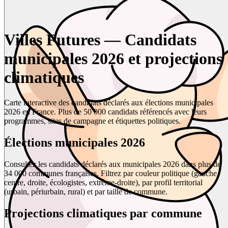
Villes Futures — Candidats
municipales 2026 et projections
climatiques
Carte interactive des candidats déclarés aux élections municipales
2026 en France. Plus de 50 000 candidats référencés avec leurs
programmes, sites de campagne et étiquettes politiques.
Élections municipales 2026
Consultez les candidats déclarés aux municipales 2026 dans plus de
34 000 communes françaises. Filtrez par couleur politique (gauche,
centre, droite, écologistes, extrême-droite), par profil territorial
(urbain, périurbain, rural) et par taille de commune.
Projections climatiques par commune