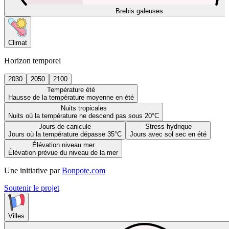
Brebis galeuses
Climat
Horizon temporel
2030
2050
2100
Température été
Hausse de la température moyenne en été
Nuits tropicales
Nuits où la température ne descend pas sous 20°C
Jours de canicule
Stress hydrique
Jours où la température dépasse 35°C
Jours avec sol sec en été
Élévation niveau mer
Élévation prévue du niveau de la mer
Une initiative par
Bonpote.com
Soutenir le projet
Villes