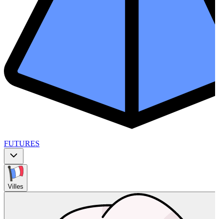
FUTURES
Villes