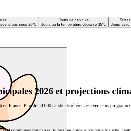
ales
Jours de canicule
Stress
descend pas sous 20°C
Jours où la température dépasse 35°C
Jours avec 
cipales 2026 et projections clim
26 en France. Plus de 50 000 candidats référencés avec leurs programmes,
00 communes françaises. Filtrez par couleur politique (gauche, centre, dr