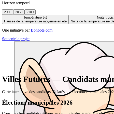
Horizon temporel
2030
2050
2100
Température été
Nuits tropic
Hausse de la température moyenne en été
Nuits où la température ne 
Une initiative par
Bonpote.com
Soutenir le projet
Villes Futures — Candidats muni
Carte interactive des candidats déclarés aux élections municipales 20
Élections municipales 2026
Consultez les candidats déclarés aux municipales 2026 dans plus de 34 0