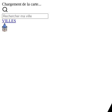
Chargement de la carte...
VILLES