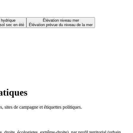
 hydrique
Élévation niveau mer
sol sec en été
Élévation prévue du niveau de la mer
atiques
 sites de campagne et étiquettes politiques.
oite, écologistes, extrême-droite), par profil territorial (urbain,