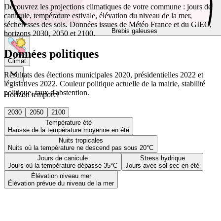
Découvrez les projections climatiques de votre commune : jours de
canicule, température estivale, élévation du niveau de la mer,
sécheresses des sols. Données issues de Météo France et du GIEC,
Brebis galeuses
horizons 2030, 2050 et 2100.
Données politiques
Climat
Résultats des élections municipales 2020, présidentielles 2022 et
législatives 2022. Couleur politique actuelle de la mairie, stabilité
politique, taux d'abstention.
Horizon temporel
2030
2050
2100
Température été
Hausse de la température moyenne en été
Nuits tropicales
Nuits où la température ne descend pas sous 20°C
Jours de canicule
Stress hydrique
Jours où la température dépasse 35°C
Jours avec sol sec en été
Élévation niveau mer
Élévation prévue du niveau de la mer