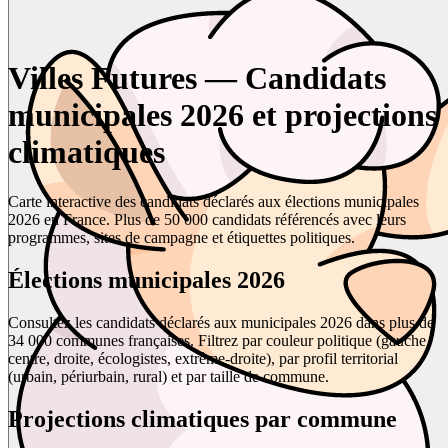
Villes Futures — Candidats
municipales 2026 et projections
climatiques
Carte interactive des candidats déclarés aux élections municipales
2026 en France. Plus de 50 000 candidats référencés avec leurs
programmes, sites de campagne et étiquettes politiques.
Élections municipales 2026
Consultez les candidats déclarés aux municipales 2026 dans plus de
34 000 communes françaises. Filtrez par couleur politique (gauche,
centre, droite, écologistes, extrême-droite), par profil territorial
(urbain, périurbain, rural) et par taille de commune.
Projections climatiques par commune