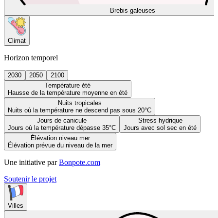
Brebis galeuses
Climat
Horizon temporel
2030
2050
2100
Température été
Hausse de la température moyenne en été
Nuits tropicales
Nuits où la température ne descend pas sous 20°C
Jours de canicule
Stress hydrique
Jours où la température dépasse 35°C
Jours avec sol sec en été
Élévation niveau mer
Élévation prévue du niveau de la mer
Une initiative par
Bonpote.com
Soutenir le projet
Villes