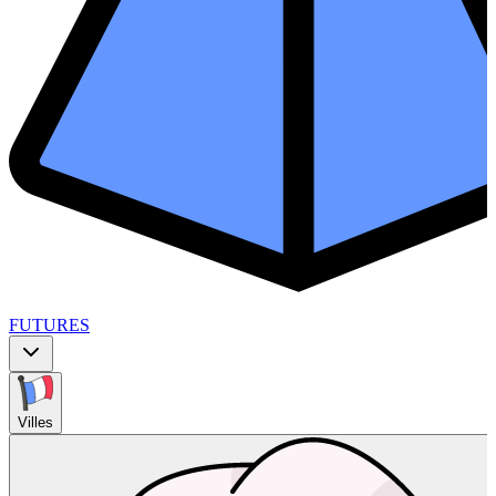
FUTURES
Villes