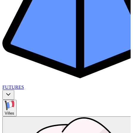
FUTURES
Villes