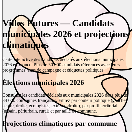
Villes Futures — Candidats
municipales 2026 et projections
climatiques
Carte interactive des candidats déclarés aux élections municipales
2026 en France. Plus de 50 000 candidats référencés avec leurs
programmes, sites de campagne et étiquettes politiques.
Élections municipales 2026
Consultez les candidats déclarés aux municipales 2026 dans plus de
34 000 communes françaises. Filtrez par couleur politique (gauche,
centre, droite, écologistes, extrême-droite), par profil territorial
(urbain, périurbain, rural) et par taille de commune.
Projections climatiques par commune