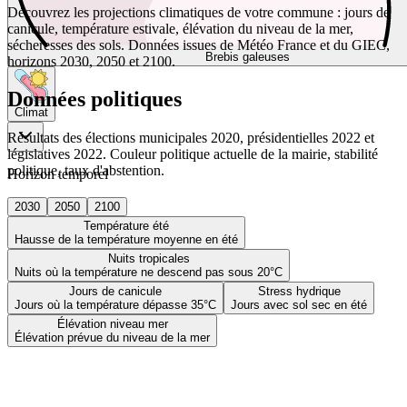
Découvrez les projections climatiques de votre commune : jours de
canicule, température estivale, élévation du niveau de la mer,
sécheresses des sols. Données issues de Météo France et du GIEC,
Brebis galeuses
horizons 2030, 2050 et 2100.
Données politiques
Climat
Résultats des élections municipales 2020, présidentielles 2022 et
législatives 2022. Couleur politique actuelle de la mairie, stabilité
politique, taux d'abstention.
Horizon temporel
2030
2050
2100
Température été
Hausse de la température moyenne en été
Nuits tropicales
Nuits où la température ne descend pas sous 20°C
Jours de canicule
Stress hydrique
Jours où la température dépasse 35°C
Jours avec sol sec en été
Élévation niveau mer
Élévation prévue du niveau de la mer