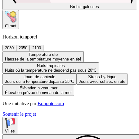
Brebis galeuses
Climat
Horizon temporel
2030
2050
2100
Température été
Hausse de la température moyenne en été
Nuits tropicales
Nuits où la température ne descend pas sous 20°C
Jours de canicule
Stress hydrique
Jours où la température dépasse 35°C
Jours avec sol sec en été
Élévation niveau mer
Élévation prévue du niveau de la mer
Une initiative par
Bonpote.com
Soutenir le projet
Villes