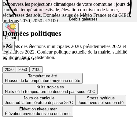
Découvrez les projections climatiques de votre commune : jours de
canicule, température estivale, élévation du niveau de la mer,
sécheresses des sols. Données issues de Météo France et du GIEC,
Brebis galeuses
horizons 2030, 2050 et 2100.
Données politiques
Climat
Résultats des élections municipales 2020, présidentielles 2022 et
législatives 2022. Couleur politique actuelle de la mairie, stabilité
politique, taux d'abstention.
Horizon temporel
2030
2050
2100
Température été
Hausse de la température moyenne en été
Nuits tropicales
Nuits où la température ne descend pas sous 20°C
Jours de canicule
Stress hydrique
Jours où la température dépasse 35°C
Jours avec sol sec en été
Élévation niveau mer
Élévation prévue du niveau de la mer