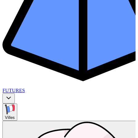
FUTURES
Villes