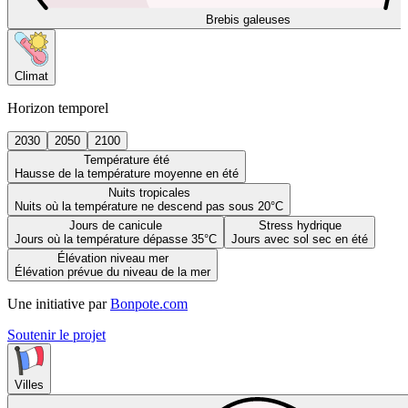
Brebis galeuses
Climat
Horizon temporel
2030
2050
2100
Température été
Hausse de la température moyenne en été
Nuits tropicales
Nuits où la température ne descend pas sous 20°C
Jours de canicule
Stress hydrique
Jours où la température dépasse 35°C
Jours avec sol sec en été
Élévation niveau mer
Élévation prévue du niveau de la mer
Une initiative par
Bonpote.com
Soutenir le projet
Villes