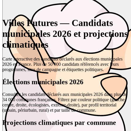
Villes Futures — Candidats
municipales 2026 et projections
climatiques
Carte interactive des candidats déclarés aux élections municipales
2026 en France. Plus de 50 000 candidats référencés avec leurs
programmes, sites de campagne et étiquettes politiques.
Élections municipales 2026
Consultez les candidats déclarés aux municipales 2026 dans plus de
34 000 communes françaises. Filtrez par couleur politique (gauche,
centre, droite, écologistes, extrême-droite), par profil territorial
(urbain, périurbain, rural) et par taille de commune.
Projections climatiques par commune