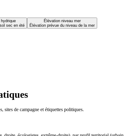
 hydrique
Élévation niveau mer
sol sec en été
Élévation prévue du niveau de la mer
atiques
 sites de campagne et étiquettes politiques.
oite, écologistes, extrême-droite), par profil territorial (urbain,