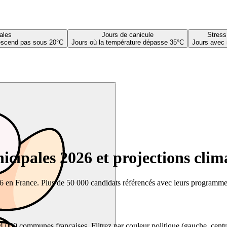
ales
Jours de canicule
Stress
descend pas sous 20°C
Jours où la température dépasse 35°C
Jours avec 
cipales 2026 et projections clim
26 en France. Plus de 50 000 candidats référencés avec leurs programmes,
00 communes françaises. Filtrez par couleur politique (gauche, centre, dr