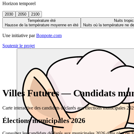
Horizon temporel
2030
2050
2100
Température été
Nuits tropic
Hausse de la température moyenne en été
Nuits où la température ne 
Une initiative par
Bonpote.com
Soutenir le projet
Villes Futures — Candidats muni
Carte interactive des candidats déclarés aux élections municipales 20
Élections municipales 2026
Consultez les candidats déclarés aux municipales 2026 dans plus de 34 0