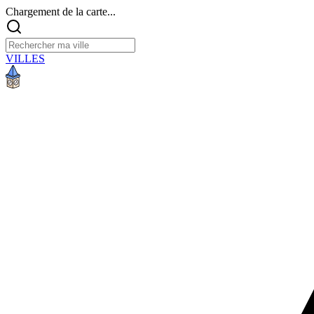
Chargement de la carte...
VILLES