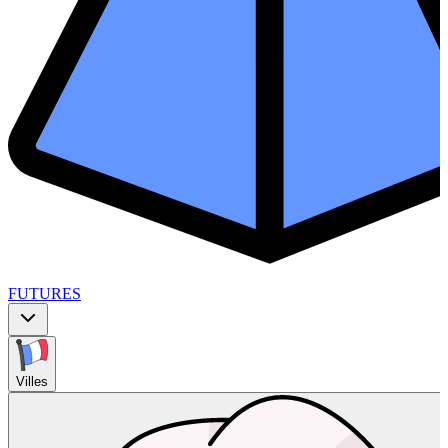
FUTURES
Villes