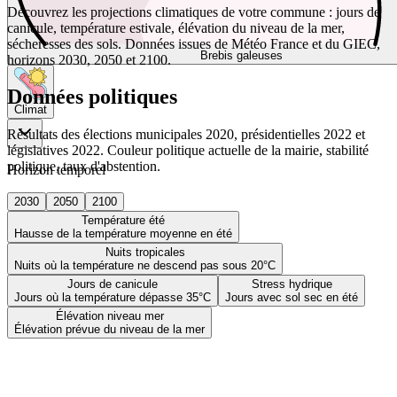
Découvrez les projections climatiques de votre commune : jours de
canicule, température estivale, élévation du niveau de la mer,
sécheresses des sols. Données issues de Météo France et du GIEC,
Brebis galeuses
horizons 2030, 2050 et 2100.
Données politiques
Climat
Résultats des élections municipales 2020, présidentielles 2022 et
législatives 2022. Couleur politique actuelle de la mairie, stabilité
politique, taux d'abstention.
Horizon temporel
2030
2050
2100
Température été
Hausse de la température moyenne en été
Nuits tropicales
Nuits où la température ne descend pas sous 20°C
Jours de canicule
Stress hydrique
Jours où la température dépasse 35°C
Jours avec sol sec en été
Élévation niveau mer
Élévation prévue du niveau de la mer