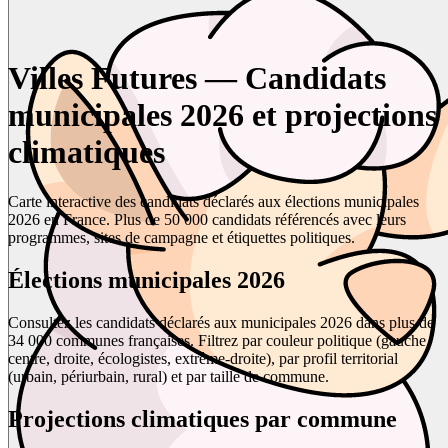
Villes Futures — Candidats
municipales 2026 et projections
climatiques
Carte interactive des candidats déclarés aux élections municipales
2026 en France. Plus de 50 000 candidats référencés avec leurs
programmes, sites de campagne et étiquettes politiques.
Élections municipales 2026
Consultez les candidats déclarés aux municipales 2026 dans plus de
34 000 communes françaises. Filtrez par couleur politique (gauche,
centre, droite, écologistes, extrême-droite), par profil territorial
(urbain, périurbain, rural) et par taille de commune.
Projections climatiques par commune