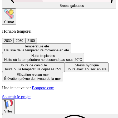
Brebis galeuses
Climat
Horizon temporel
2030
2050
2100
Température été
Hausse de la température moyenne en été
Nuits tropicales
Nuits où la température ne descend pas sous 20°C
Jours de canicule
Stress hydrique
Jours où la température dépasse 35°C
Jours avec sol sec en été
Élévation niveau mer
Élévation prévue du niveau de la mer
Une initiative par
Bonpote.com
Soutenir le projet
Villes