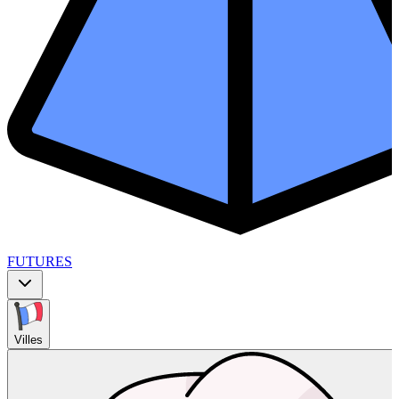
FUTURES
Villes