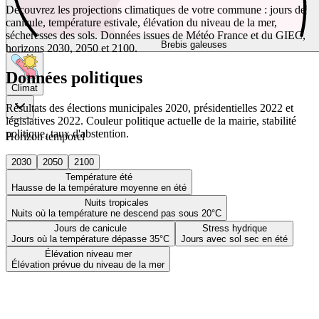
Découvrez les projections climatiques de votre commune : jours de
canicule, température estivale, élévation du niveau de la mer,
sécheresses des sols. Données issues de Météo France et du GIEC,
Brebis galeuses
horizons 2030, 2050 et 2100.
Données politiques
Climat
Résultats des élections municipales 2020, présidentielles 2022 et
législatives 2022. Couleur politique actuelle de la mairie, stabilité
politique, taux d'abstention.
Horizon temporel
2030
2050
2100
Température été
Hausse de la température moyenne en été
Nuits tropicales
Nuits où la température ne descend pas sous 20°C
Jours de canicule
Stress hydrique
Jours où la température dépasse 35°C
Jours avec sol sec en été
Élévation niveau mer
Élévation prévue du niveau de la mer