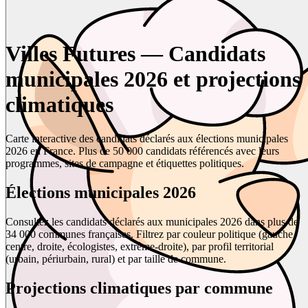
Villes Futures — Candidats
municipales 2026 et projections
climatiques
Carte interactive des candidats déclarés aux élections municipales
2026 en France. Plus de 50 000 candidats référencés avec leurs
programmes, sites de campagne et étiquettes politiques.
Élections municipales 2026
Consultez les candidats déclarés aux municipales 2026 dans plus de
34 000 communes françaises. Filtrez par couleur politique (gauche,
centre, droite, écologistes, extrême-droite), par profil territorial
(urbain, périurbain, rural) et par taille de commune.
Projections climatiques par commune