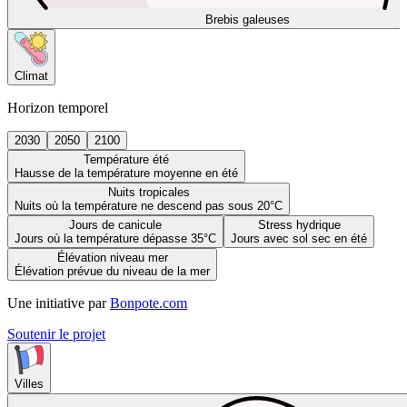
Brebis galeuses
Climat
Horizon temporel
2030
2050
2100
Température été
Hausse de la température moyenne en été
Nuits tropicales
Nuits où la température ne descend pas sous 20°C
Jours de canicule
Stress hydrique
Jours où la température dépasse 35°C
Jours avec sol sec en été
Élévation niveau mer
Élévation prévue du niveau de la mer
Une initiative par
Bonpote.com
Soutenir le projet
Villes