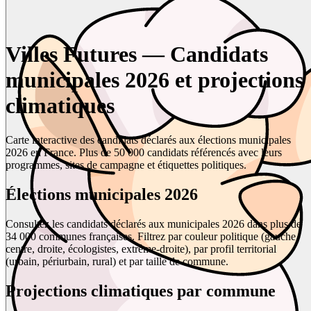
Villes Futures — Candidats
municipales 2026 et projections
climatiques
Carte interactive des candidats déclarés aux élections municipales
2026 en France. Plus de 50 000 candidats référencés avec leurs
programmes, sites de campagne et étiquettes politiques.
Élections municipales 2026
Consultez les candidats déclarés aux municipales 2026 dans plus de
34 000 communes françaises. Filtrez par couleur politique (gauche,
centre, droite, écologistes, extrême-droite), par profil territorial
(urbain, périurbain, rural) et par taille de commune.
Projections climatiques par commune