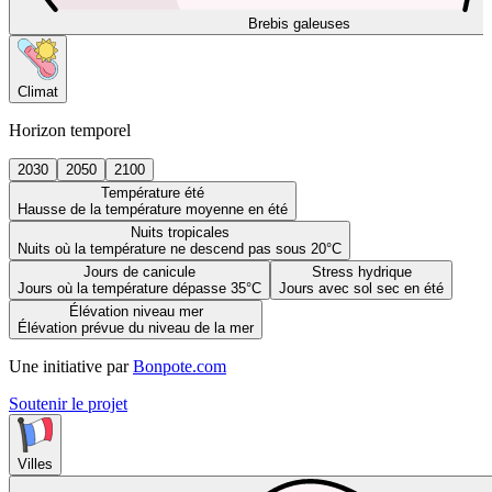
Brebis galeuses
Climat
Horizon temporel
2030
2050
2100
Température été
Hausse de la température moyenne en été
Nuits tropicales
Nuits où la température ne descend pas sous 20°C
Jours de canicule
Stress hydrique
Jours où la température dépasse 35°C
Jours avec sol sec en été
Élévation niveau mer
Élévation prévue du niveau de la mer
Une initiative par
Bonpote.com
Soutenir le projet
Villes