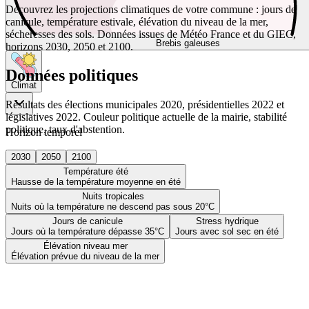
Découvrez les projections climatiques de votre commune : jours de
canicule, température estivale, élévation du niveau de la mer,
sécheresses des sols. Données issues de Météo France et du GIEC,
Brebis galeuses
horizons 2030, 2050 et 2100.
Données politiques
Climat
Résultats des élections municipales 2020, présidentielles 2022 et
législatives 2022. Couleur politique actuelle de la mairie, stabilité
politique, taux d'abstention.
Horizon temporel
2030
2050
2100
Température été
Hausse de la température moyenne en été
Nuits tropicales
Nuits où la température ne descend pas sous 20°C
Jours de canicule
Stress hydrique
Jours où la température dépasse 35°C
Jours avec sol sec en été
Élévation niveau mer
Élévation prévue du niveau de la mer