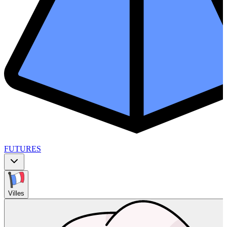
FUTURES
Villes