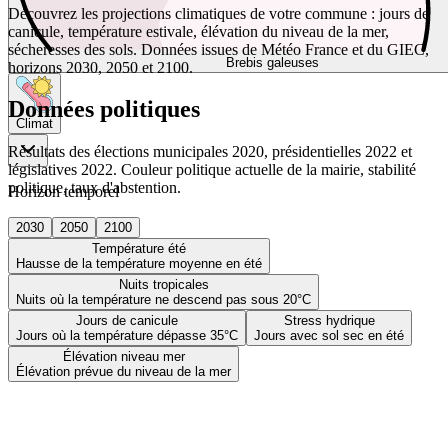
Découvrez les projections climatiques de votre commune : jours de
canicule, température estivale, élévation du niveau de la mer,
sécheresses des sols. Données issues de Météo France et du GIEC,
Brebis galeuses
horizons 2030, 2050 et 2100.
Données politiques
Climat
Résultats des élections municipales 2020, présidentielles 2022 et
législatives 2022. Couleur politique actuelle de la mairie, stabilité
politique, taux d'abstention.
Horizon temporel
2030
2050
2100
Température été
Hausse de la température moyenne en été
Nuits tropicales
Nuits où la température ne descend pas sous 20°C
Jours de canicule
Stress hydrique
Jours où la température dépasse 35°C
Jours avec sol sec en été
Élévation niveau mer
Élévation prévue du niveau de la mer