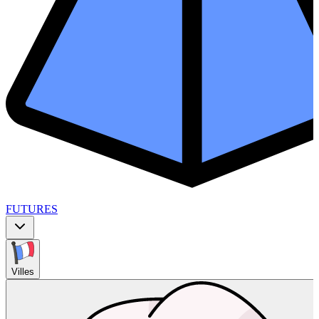
FUTURES
Villes