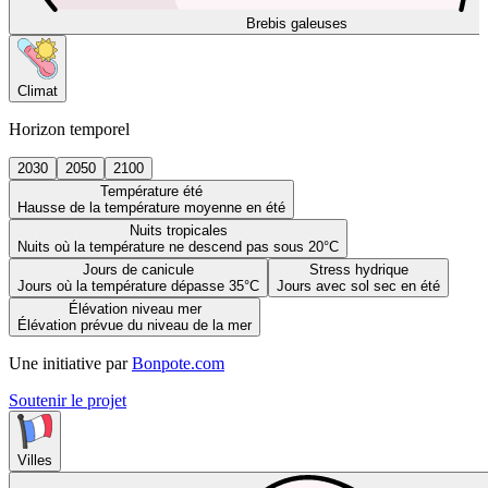
Brebis galeuses
Climat
Horizon temporel
2030
2050
2100
Température été
Hausse de la température moyenne en été
Nuits tropicales
Nuits où la température ne descend pas sous 20°C
Jours de canicule
Stress hydrique
Jours où la température dépasse 35°C
Jours avec sol sec en été
Élévation niveau mer
Élévation prévue du niveau de la mer
Une initiative par
Bonpote.com
Soutenir le projet
Villes