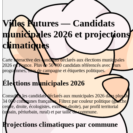
Villes Futures — Candidats
municipales 2026 et projections
climatiques
Carte interactive des candidats déclarés aux élections municipales
2026 en France. Plus de 50 000 candidats référencés avec leurs
programmes, sites de campagne et étiquettes politiques.
Élections municipales 2026
Consultez les candidats déclarés aux municipales 2026 dans plus de
34 000 communes françaises. Filtrez par couleur politique (gauche,
centre, droite, écologistes, extrême-droite), par profil territorial
(urbain, périurbain, rural) et par taille de commune.
Projections climatiques par commune