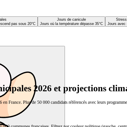
ales
Jours de canicule
Stress
descend pas sous 20°C
Jours où la température dépasse 35°C
Jours avec 
cipales 2026 et projections clim
26 en France. Plus de 50 000 candidats référencés avec leurs programmes,
00 communes françaises. Filtrez par couleur politique (gauche, centre, dr