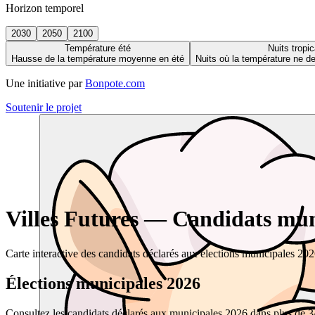
Horizon temporel
2030
2050
2100
Température été
Nuits tropic
Hausse de la température moyenne en été
Nuits où la température ne 
Une initiative par
Bonpote.com
Soutenir le projet
Villes Futures — Candidats muni
Carte interactive des candidats déclarés aux élections municipales 20
Élections municipales 2026
Consultez les candidats déclarés aux municipales 2026 dans plus de 34 0