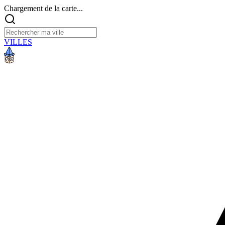
Chargement de la carte...
VILLES