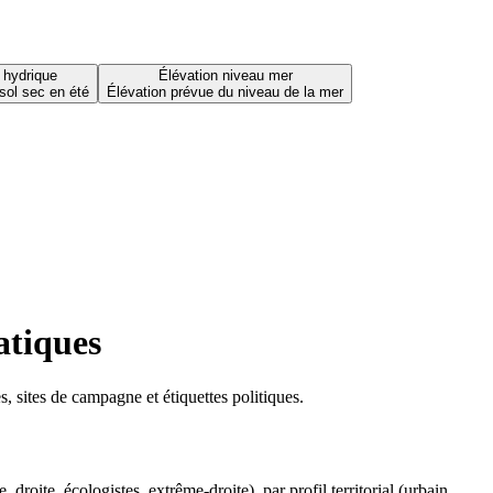
 hydrique
Élévation niveau mer
sol sec en été
Élévation prévue du niveau de la mer
atiques
 sites de campagne et étiquettes politiques.
oite, écologistes, extrême-droite), par profil territorial (urbain,