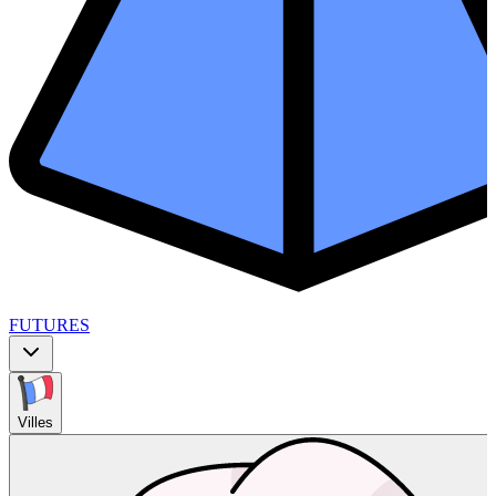
FUTURES
Villes