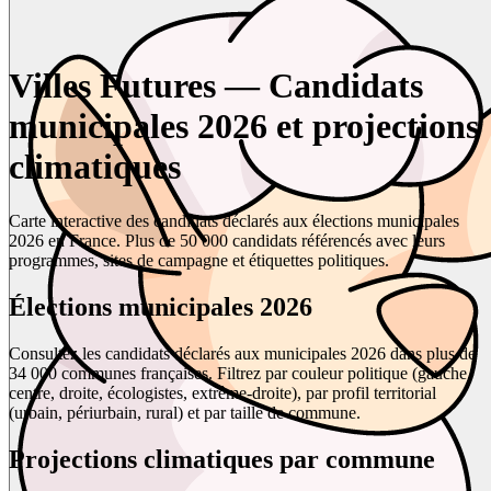
Villes Futures — Candidats
municipales 2026 et projections
climatiques
Carte interactive des candidats déclarés aux élections municipales
2026 en France. Plus de 50 000 candidats référencés avec leurs
programmes, sites de campagne et étiquettes politiques.
Élections municipales 2026
Consultez les candidats déclarés aux municipales 2026 dans plus de
34 000 communes françaises. Filtrez par couleur politique (gauche,
centre, droite, écologistes, extrême-droite), par profil territorial
(urbain, périurbain, rural) et par taille de commune.
Projections climatiques par commune