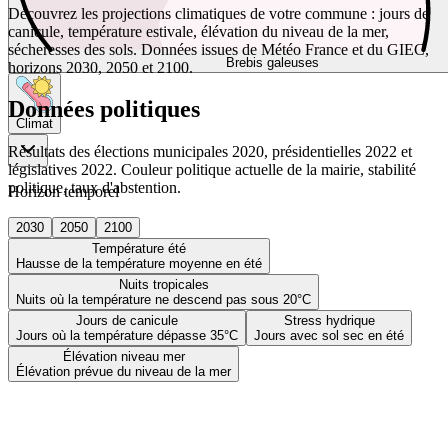
Découvrez les projections climatiques de votre commune : jours de
canicule, température estivale, élévation du niveau de la mer,
sécheresses des sols. Données issues de Météo France et du GIEC,
Brebis galeuses
horizons 2030, 2050 et 2100.
Données politiques
Climat
Résultats des élections municipales 2020, présidentielles 2022 et
législatives 2022. Couleur politique actuelle de la mairie, stabilité
politique, taux d'abstention.
Horizon temporel
2030
2050
2100
Température été
Hausse de la température moyenne en été
Nuits tropicales
Nuits où la température ne descend pas sous 20°C
Jours de canicule
Stress hydrique
Jours où la température dépasse 35°C
Jours avec sol sec en été
Élévation niveau mer
Élévation prévue du niveau de la mer