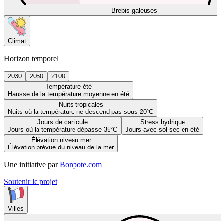
Brebis galeuses
Climat
Horizon temporel
2030
2050
2100
Température été
Hausse de la température moyenne en été
Nuits tropicales
Nuits où la température ne descend pas sous 20°C
Jours de canicule
Stress hydrique
Jours où la température dépasse 35°C
Jours avec sol sec en été
Élévation niveau mer
Élévation prévue du niveau de la mer
Une initiative par
Bonpote.com
Soutenir le projet
Villes