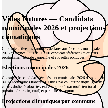
Villes Futures — Candidats
municipales 2026 et projections
climatiques
Carte interactive des candidats déclarés aux élections municipales
2026 en France. Plus de 50 000 candidats référencés avec leurs
programmes, sites de campagne et étiquettes politiques.
Élections municipales 2026
Consultez les candidats déclarés aux municipales 2026 dans plus de
34 000 communes françaises. Filtrez par couleur politique (gauche,
centre, droite, écologistes, extrême-droite), par profil territorial
(urbain, périurbain, rural) et par taille de commune.
Projections climatiques par commune