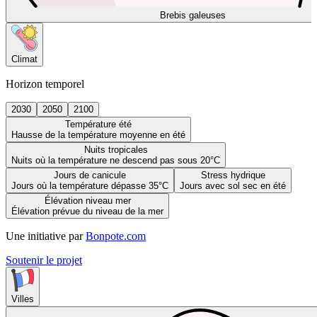
Brebis galeuses
Climat
Horizon temporel
2030
2050
2100
Température été
Hausse de la température moyenne en été
Nuits tropicales
Nuits où la température ne descend pas sous 20°C
Jours de canicule
Stress hydrique
Jours où la température dépasse 35°C
Jours avec sol sec en été
Élévation niveau mer
Élévation prévue du niveau de la mer
Une initiative par
Bonpote.com
Soutenir le projet
Villes