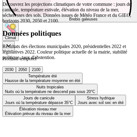
Découvrez les projections climatiques de votre commune : jours de
canicule, température estivale, élévation du niveau de la mer,
sécheresses des sols. Données issues de Météo France et du GIEC,
Brebis galeuses
horizons 2030, 2050 et 2100.
Données politiques
Climat
Résultats des élections municipales 2020, présidentielles 2022 et
législatives 2022. Couleur politique actuelle de la mairie, stabilité
politique, taux d'abstention.
Horizon temporel
2030
2050
2100
Température été
Hausse de la température moyenne en été
Nuits tropicales
Nuits où la température ne descend pas sous 20°C
Jours de canicule
Stress hydrique
Jours où la température dépasse 35°C
Jours avec sol sec en été
Élévation niveau mer
Élévation prévue du niveau de la mer