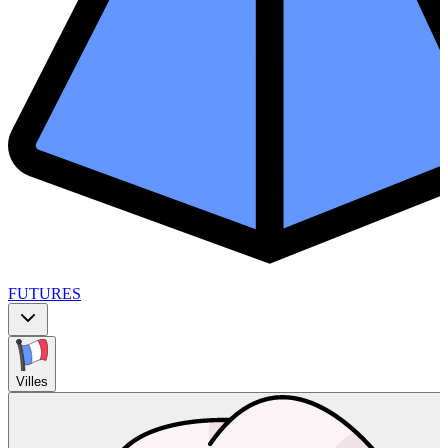
FUTURES
Villes