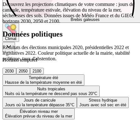
Découvrez les projections climatiques de votre commune : jours de
canicule, température estivale, élévation du niveau de la mer,
sécheresses des sols. Données issues de Météo France et du GIEC,
Brebis galeuses
horizons 2030, 2050 et 2100.
Données politiques
Climat
Résultats des élections municipales 2020, présidentielles 2022 et
législatives 2022. Couleur politique actuelle de la mairie, stabilité
politique, taux d'abstention.
Horizon temporel
2030
2050
2100
Température été
Hausse de la température moyenne en été
Nuits tropicales
Nuits où la température ne descend pas sous 20°C
Jours de canicule
Stress hydrique
Jours où la température dépasse 35°C
Jours avec sol sec en été
Élévation niveau mer
Élévation prévue du niveau de la mer