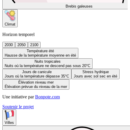
Brebis galeuses
Climat
Horizon temporel
2030
2050
2100
Température été
Hausse de la température moyenne en été
Nuits tropicales
Nuits où la température ne descend pas sous 20°C
Jours de canicule
Stress hydrique
Jours où la température dépasse 35°C
Jours avec sol sec en été
Élévation niveau mer
Élévation prévue du niveau de la mer
Une initiative par
Bonpote.com
Soutenir le projet
Villes