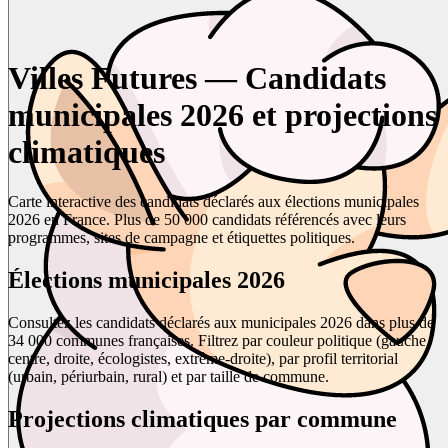
Villes Futures — Candidats
municipales 2026 et projections
climatiques
Carte interactive des candidats déclarés aux élections municipales
2026 en France. Plus de 50 000 candidats référencés avec leurs
programmes, sites de campagne et étiquettes politiques.
Élections municipales 2026
Consultez les candidats déclarés aux municipales 2026 dans plus de
34 000 communes françaises. Filtrez par couleur politique (gauche,
centre, droite, écologistes, extrême-droite), par profil territorial
(urbain, périurbain, rural) et par taille de commune.
Projections climatiques par commune