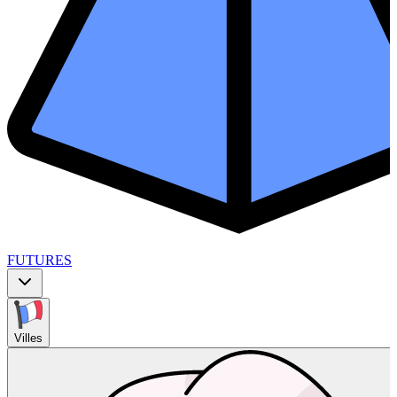
FUTURES
Villes