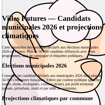
Villes Futures — Candidats
municipales 2026 et projections
climatiques
Carte interactive des candidats déclarés aux élections municipales
2026 en France. Plus de 50 000 candidats référencés avec leurs
programmes, sites de campagne et étiquettes politiques.
Élections municipales 2026
Consultez les candidats déclarés aux municipales 2026 dans plus de
34 000 communes françaises. Filtrez par couleur politique (gauche,
centre, droite, écologistes, extrême-droite), par profil territorial
(urbain, périurbain, rural) et par taille de commune.
Projections climatiques par commune