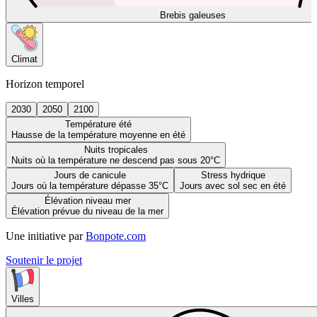
Brebis galeuses
Climat
Horizon temporel
2030
2050
2100
Température été
Hausse de la température moyenne en été
Nuits tropicales
Nuits où la température ne descend pas sous 20°C
Jours de canicule
Stress hydrique
Jours où la température dépasse 35°C
Jours avec sol sec en été
Élévation niveau mer
Élévation prévue du niveau de la mer
Une initiative par
Bonpote.com
Soutenir le projet
Villes