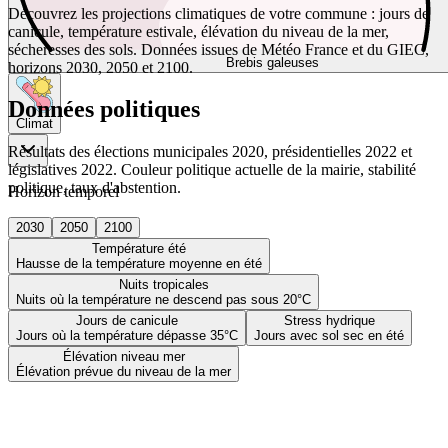
Découvrez les projections climatiques de votre commune : jours de
canicule, température estivale, élévation du niveau de la mer,
sécheresses des sols. Données issues de Météo France et du GIEC,
Brebis galeuses
horizons 2030, 2050 et 2100.
Données politiques
Climat
Résultats des élections municipales 2020, présidentielles 2022 et
législatives 2022. Couleur politique actuelle de la mairie, stabilité
politique, taux d'abstention.
Horizon temporel
2030
2050
2100
Température été
Hausse de la température moyenne en été
Nuits tropicales
Nuits où la température ne descend pas sous 20°C
Jours de canicule
Stress hydrique
Jours où la température dépasse 35°C
Jours avec sol sec en été
Élévation niveau mer
Élévation prévue du niveau de la mer