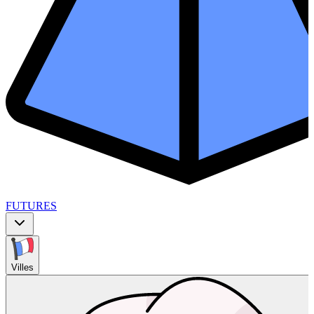
FUTURES
Villes