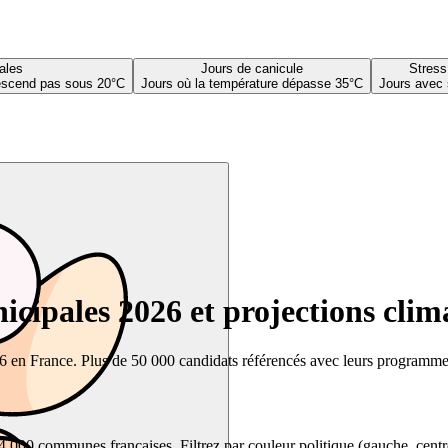
ales
Jours de canicule
Stress
descend pas sous 20°C
Jours où la température dépasse 35°C
Jours avec 
cipales 2026 et projections clim
26 en France. Plus de 50 000 candidats référencés avec leurs programmes,
00 communes françaises. Filtrez par couleur politique (gauche, centre, dr