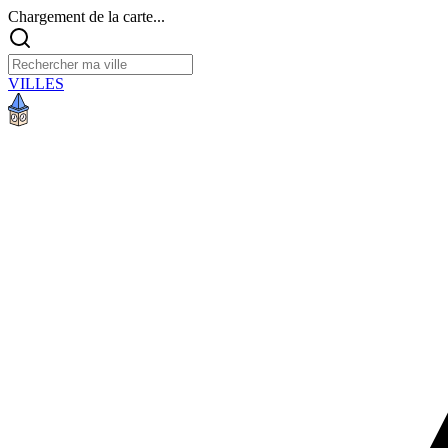
Chargement de la carte...
VILLES