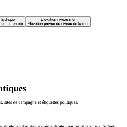
 hydrique
Élévation niveau mer
sol sec en été
Élévation prévue du niveau de la mer
atiques
 sites de campagne et étiquettes politiques.
oite, écologistes, extrême-droite), par profil territorial (urbain,