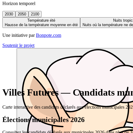
Horizon temporel
2030
2050
2100
Température été
Nuits tropic
Hausse de la température moyenne en été
Nuits où la température ne 
Une initiative par
Bonpote.com
Soutenir le projet
Villes Futures — Candidats muni
Carte interactive des candidats déclarés aux élections municipales 20
Élections municipales 2026
Consultez les candidats déclarés aux municipales 2026 dans plus de 34 0