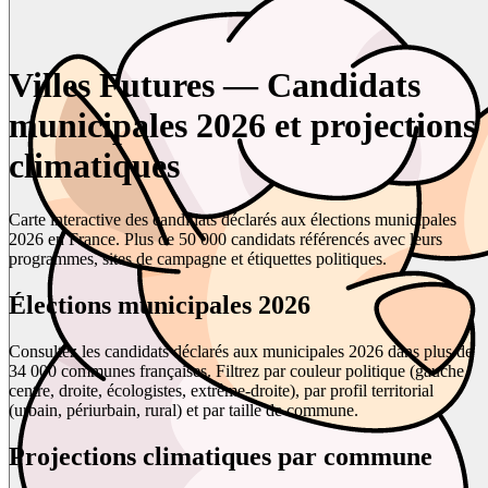
Villes Futures — Candidats
municipales 2026 et projections
climatiques
Carte interactive des candidats déclarés aux élections municipales
2026 en France. Plus de 50 000 candidats référencés avec leurs
programmes, sites de campagne et étiquettes politiques.
Élections municipales 2026
Consultez les candidats déclarés aux municipales 2026 dans plus de
34 000 communes françaises. Filtrez par couleur politique (gauche,
centre, droite, écologistes, extrême-droite), par profil territorial
(urbain, périurbain, rural) et par taille de commune.
Projections climatiques par commune