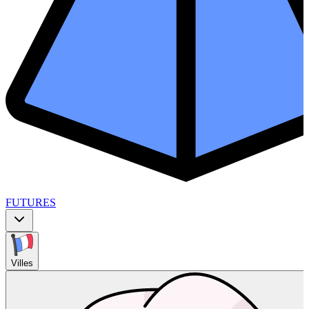
FUTURES
Villes