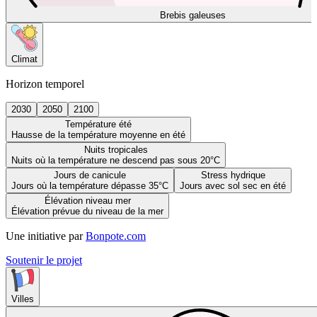
Brebis galeuses
Climat
Horizon temporel
2030
2050
2100
Température été
Hausse de la température moyenne en été
Nuits tropicales
Nuits où la température ne descend pas sous 20°C
Jours de canicule
Stress hydrique
Jours où la température dépasse 35°C
Jours avec sol sec en été
Élévation niveau mer
Élévation prévue du niveau de la mer
Une initiative par
Bonpote.com
Soutenir le projet
Villes