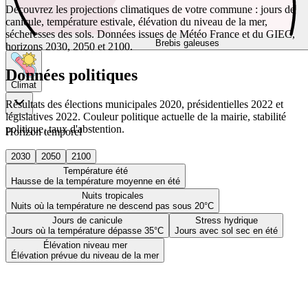
Découvrez les projections climatiques de votre commune : jours de
canicule, température estivale, élévation du niveau de la mer,
sécheresses des sols. Données issues de Météo France et du GIEC,
Brebis galeuses
horizons 2030, 2050 et 2100.
Données politiques
Climat
Résultats des élections municipales 2020, présidentielles 2022 et
législatives 2022. Couleur politique actuelle de la mairie, stabilité
politique, taux d'abstention.
Horizon temporel
2030
2050
2100
Température été
Hausse de la température moyenne en été
Nuits tropicales
Nuits où la température ne descend pas sous 20°C
Jours de canicule
Stress hydrique
Jours où la température dépasse 35°C
Jours avec sol sec en été
Élévation niveau mer
Élévation prévue du niveau de la mer