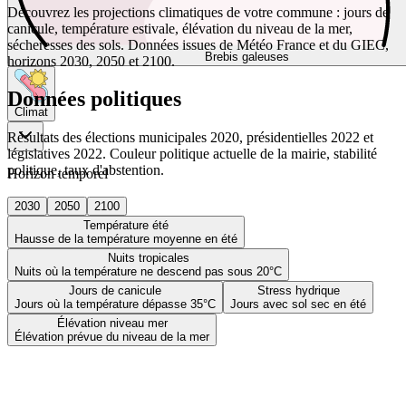
Découvrez les projections climatiques de votre commune : jours de
canicule, température estivale, élévation du niveau de la mer,
sécheresses des sols. Données issues de Météo France et du GIEC,
Brebis galeuses
horizons 2030, 2050 et 2100.
Données politiques
Climat
Résultats des élections municipales 2020, présidentielles 2022 et
législatives 2022. Couleur politique actuelle de la mairie, stabilité
politique, taux d'abstention.
Horizon temporel
2030
2050
2100
Température été
Hausse de la température moyenne en été
Nuits tropicales
Nuits où la température ne descend pas sous 20°C
Jours de canicule
Stress hydrique
Jours où la température dépasse 35°C
Jours avec sol sec en été
Élévation niveau mer
Élévation prévue du niveau de la mer