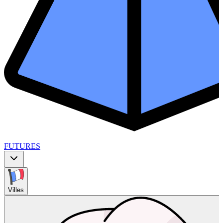
FUTURES
Villes