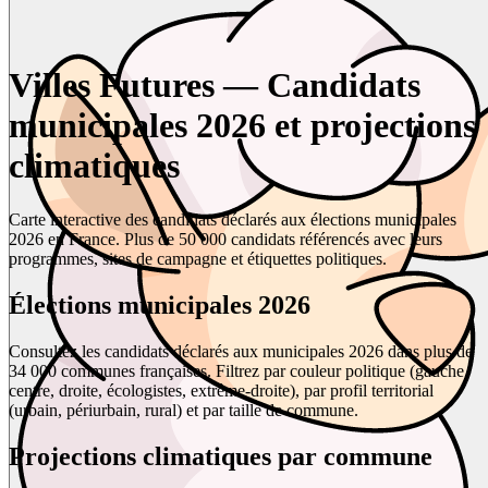
Villes Futures — Candidats
municipales 2026 et projections
climatiques
Carte interactive des candidats déclarés aux élections municipales
2026 en France. Plus de 50 000 candidats référencés avec leurs
programmes, sites de campagne et étiquettes politiques.
Élections municipales 2026
Consultez les candidats déclarés aux municipales 2026 dans plus de
34 000 communes françaises. Filtrez par couleur politique (gauche,
centre, droite, écologistes, extrême-droite), par profil territorial
(urbain, périurbain, rural) et par taille de commune.
Projections climatiques par commune