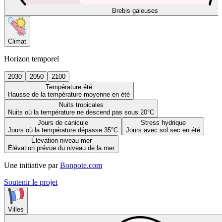
Brebis galeuses
Climat
Horizon temporel
2030
2050
2100
Température été
Hausse de la température moyenne en été
Nuits tropicales
Nuits où la température ne descend pas sous 20°C
Jours de canicule
Stress hydrique
Jours où la température dépasse 35°C
Jours avec sol sec en été
Élévation niveau mer
Élévation prévue du niveau de la mer
Une initiative par
Bonpote.com
Soutenir le projet
Villes