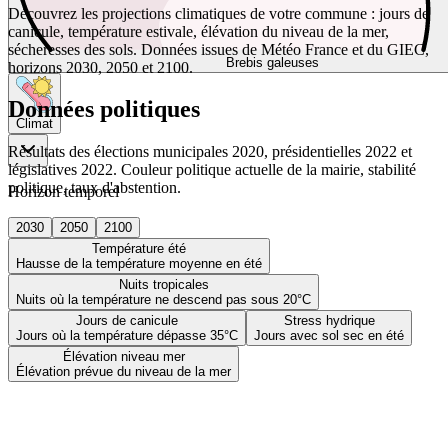
Découvrez les projections climatiques de votre commune : jours de
canicule, température estivale, élévation du niveau de la mer,
sécheresses des sols. Données issues de Météo France et du GIEC,
Brebis galeuses
horizons 2030, 2050 et 2100.
Données politiques
Climat
Résultats des élections municipales 2020, présidentielles 2022 et
législatives 2022. Couleur politique actuelle de la mairie, stabilité
politique, taux d'abstention.
Horizon temporel
2030
2050
2100
Température été
Hausse de la température moyenne en été
Nuits tropicales
Nuits où la température ne descend pas sous 20°C
Jours de canicule
Stress hydrique
Jours où la température dépasse 35°C
Jours avec sol sec en été
Élévation niveau mer
Élévation prévue du niveau de la mer