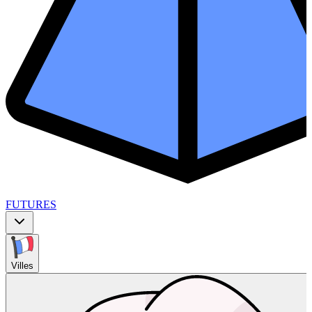
FUTURES
Villes