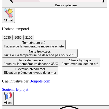
Brebis galeuses
Climat
Horizon temporel
2030
2050
2100
Température été
Hausse de la température moyenne en été
Nuits tropicales
Nuits où la température ne descend pas sous 20°C
Jours de canicule
Stress hydrique
Jours où la température dépasse 35°C
Jours avec sol sec en été
Élévation niveau mer
Élévation prévue du niveau de la mer
Une initiative par
Bonpote.com
Soutenir le projet
Villes