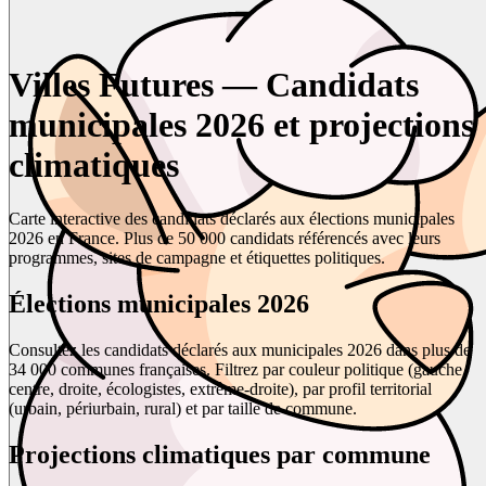
Villes Futures — Candidats
municipales 2026 et projections
climatiques
Carte interactive des candidats déclarés aux élections municipales
2026 en France. Plus de 50 000 candidats référencés avec leurs
programmes, sites de campagne et étiquettes politiques.
Élections municipales 2026
Consultez les candidats déclarés aux municipales 2026 dans plus de
34 000 communes françaises. Filtrez par couleur politique (gauche,
centre, droite, écologistes, extrême-droite), par profil territorial
(urbain, périurbain, rural) et par taille de commune.
Projections climatiques par commune