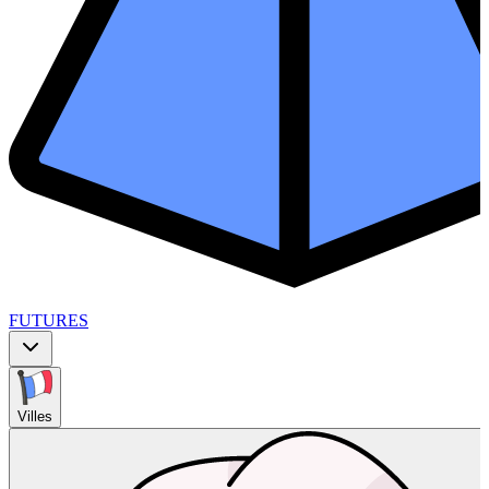
FUTURES
Villes