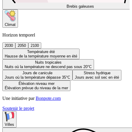
Brebis galeuses
Climat
Horizon temporel
2030
2050
2100
Température été
Hausse de la température moyenne en été
Nuits tropicales
Nuits où la température ne descend pas sous 20°C
Jours de canicule
Stress hydrique
Jours où la température dépasse 35°C
Jours avec sol sec en été
Élévation niveau mer
Élévation prévue du niveau de la mer
Une initiative par
Bonpote.com
Soutenir le projet
Villes