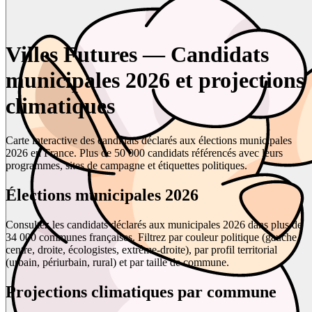
Villes Futures — Candidats
municipales 2026 et projections
climatiques
Carte interactive des candidats déclarés aux élections municipales
2026 en France. Plus de 50 000 candidats référencés avec leurs
programmes, sites de campagne et étiquettes politiques.
Élections municipales 2026
Consultez les candidats déclarés aux municipales 2026 dans plus de
34 000 communes françaises. Filtrez par couleur politique (gauche,
centre, droite, écologistes, extrême-droite), par profil territorial
(urbain, périurbain, rural) et par taille de commune.
Projections climatiques par commune