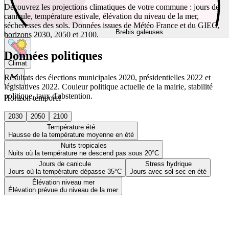
Découvrez les projections climatiques de votre commune : jours de
canicule, température estivale, élévation du niveau de la mer,
sécheresses des sols. Données issues de Météo France et du GIEC,
Brebis galeuses
horizons 2030, 2050 et 2100.
Données politiques
Climat
Résultats des élections municipales 2020, présidentielles 2022 et
législatives 2022. Couleur politique actuelle de la mairie, stabilité
politique, taux d'abstention.
Horizon temporel
2030
2050
2100
Température été
Hausse de la température moyenne en été
Nuits tropicales
Nuits où la température ne descend pas sous 20°C
Jours de canicule
Stress hydrique
Jours où la température dépasse 35°C
Jours avec sol sec en été
Élévation niveau mer
Élévation prévue du niveau de la mer