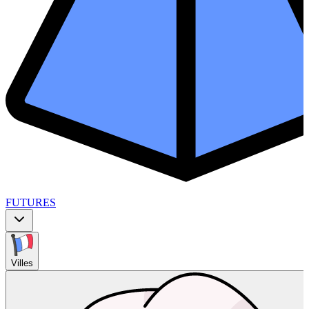
FUTURES
Villes