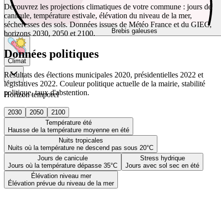
Découvrez les projections climatiques de votre commune : jours de
canicule, température estivale, élévation du niveau de la mer,
sécheresses des sols. Données issues de Météo France et du GIEC,
Brebis galeuses
horizons 2030, 2050 et 2100.
Données politiques
Climat
Résultats des élections municipales 2020, présidentielles 2022 et
législatives 2022. Couleur politique actuelle de la mairie, stabilité
politique, taux d'abstention.
Horizon temporel
2030
2050
2100
Température été
Hausse de la température moyenne en été
Nuits tropicales
Nuits où la température ne descend pas sous 20°C
Jours de canicule
Stress hydrique
Jours où la température dépasse 35°C
Jours avec sol sec en été
Élévation niveau mer
Élévation prévue du niveau de la mer