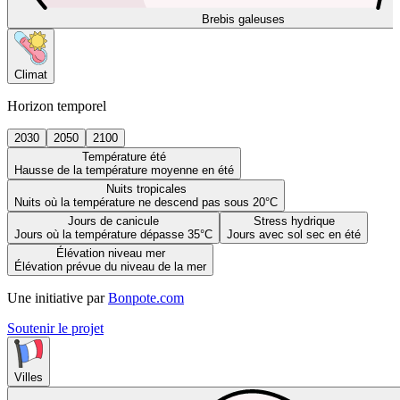
Brebis galeuses
Climat
Horizon temporel
2030
2050
2100
Température été
Hausse de la température moyenne en été
Nuits tropicales
Nuits où la température ne descend pas sous 20°C
Jours de canicule
Stress hydrique
Jours où la température dépasse 35°C
Jours avec sol sec en été
Élévation niveau mer
Élévation prévue du niveau de la mer
Une initiative par
Bonpote.com
Soutenir le projet
Villes