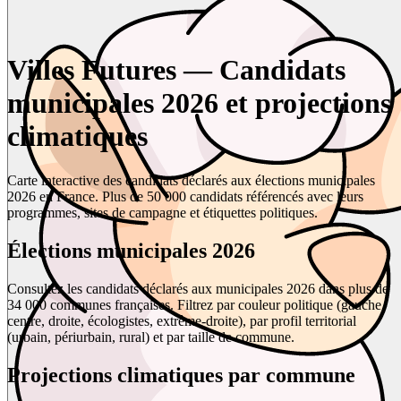
Villes Futures — Candidats
municipales 2026 et projections
climatiques
Carte interactive des candidats déclarés aux élections municipales
2026 en France. Plus de 50 000 candidats référencés avec leurs
programmes, sites de campagne et étiquettes politiques.
Élections municipales 2026
Consultez les candidats déclarés aux municipales 2026 dans plus de
34 000 communes françaises. Filtrez par couleur politique (gauche,
centre, droite, écologistes, extrême-droite), par profil territorial
(urbain, périurbain, rural) et par taille de commune.
Projections climatiques par commune