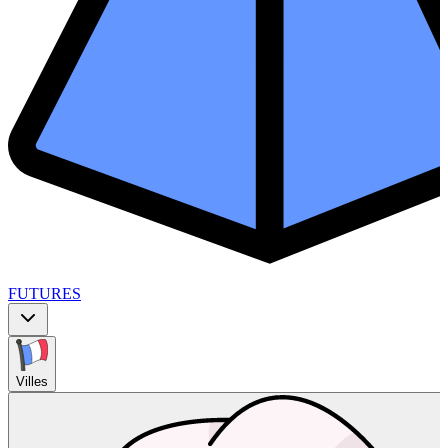
FUTURES
Villes