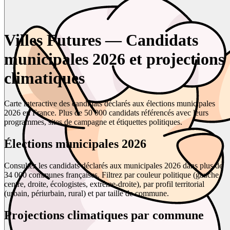
Villes Futures — Candidats
municipales 2026 et projections
climatiques
Carte interactive des candidats déclarés aux élections municipales
2026 en France. Plus de 50 000 candidats référencés avec leurs
programmes, sites de campagne et étiquettes politiques.
Élections municipales 2026
Consultez les candidats déclarés aux municipales 2026 dans plus de
34 000 communes françaises. Filtrez par couleur politique (gauche,
centre, droite, écologistes, extrême-droite), par profil territorial
(urbain, périurbain, rural) et par taille de commune.
Projections climatiques par commune