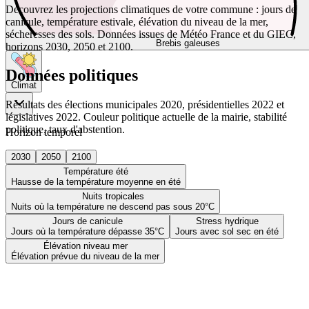
Découvrez les projections climatiques de votre commune : jours de
canicule, température estivale, élévation du niveau de la mer,
sécheresses des sols. Données issues de Météo France et du GIEC,
Brebis galeuses
horizons 2030, 2050 et 2100.
Données politiques
Climat
Résultats des élections municipales 2020, présidentielles 2022 et
législatives 2022. Couleur politique actuelle de la mairie, stabilité
politique, taux d'abstention.
Horizon temporel
2030
2050
2100
Température été
Hausse de la température moyenne en été
Nuits tropicales
Nuits où la température ne descend pas sous 20°C
Jours de canicule
Stress hydrique
Jours où la température dépasse 35°C
Jours avec sol sec en été
Élévation niveau mer
Élévation prévue du niveau de la mer