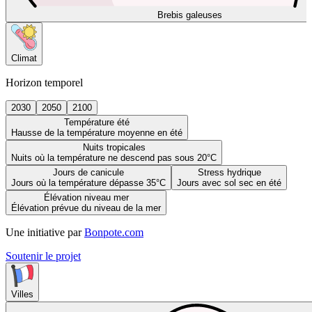
Brebis galeuses
Climat
Horizon temporel
2030
2050
2100
Température été
Hausse de la température moyenne en été
Nuits tropicales
Nuits où la température ne descend pas sous 20°C
Jours de canicule
Stress hydrique
Jours où la température dépasse 35°C
Jours avec sol sec en été
Élévation niveau mer
Élévation prévue du niveau de la mer
Une initiative par
Bonpote.com
Soutenir le projet
Villes