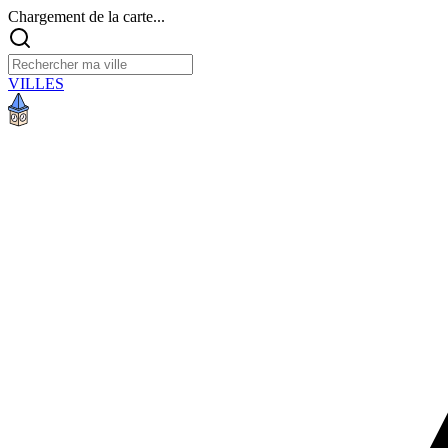
Chargement de la carte...
VILLES