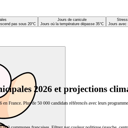
ales
Jours de canicule
Stress
descend pas sous 20°C
Jours où la température dépasse 35°C
Jours avec 
cipales 2026 et projections clim
26 en France. Plus de 50 000 candidats référencés avec leurs programmes,
00 communes françaises. Filtrez par couleur politique (gauche, centre, dr