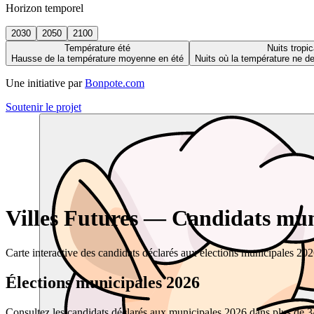
Horizon temporel
2030
2050
2100
Température été
Nuits tropic
Hausse de la température moyenne en été
Nuits où la température ne 
Une initiative par
Bonpote.com
Soutenir le projet
Villes Futures — Candidats muni
Carte interactive des candidats déclarés aux élections municipales 20
Élections municipales 2026
Consultez les candidats déclarés aux municipales 2026 dans plus de 34 0