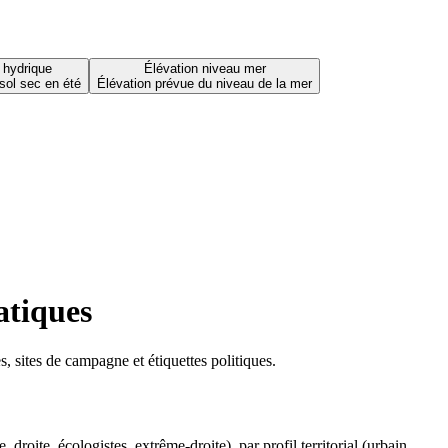
 hydrique
Élévation niveau mer
sol sec en été
Élévation prévue du niveau de la mer
atiques
 sites de campagne et étiquettes politiques.
oite, écologistes, extrême-droite), par profil territorial (urbain,